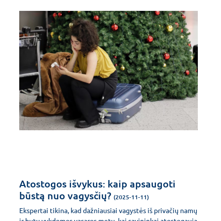
Atostogos išvykus: kaip apsaugoti
būstą nuo vagysčių?
(2025-11-11)
Ekspertai tikina, kad dažniausiai vagystės iš privačių namų
ir butų vykdomos vasaros metu, kai savininkai atostogauja.