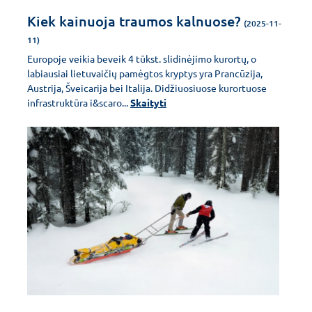
Kiek kainuoja traumos kalnuose?
(2025-11-
11)
Europoje veikia beveik 4 tūkst. slidinėjimo kurortų, o
labiausiai lietuvaičių pamėgtos kryptys yra Prancūzija,
Austrija, Šveicarija bei Italija. Didžiuosiuose kurortuose
infrastruktūra i&scaro...
Skaityti