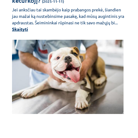
keturkojį?
(2025-11-11)
Jei anksčiau tai skambėjo kaip prabangos prekė, šiandien
jau mažai ką nustebinsime pasakę, kad mūsų augintinis yra
apdraustas. Šeimininkai rūpinasi ne tik savo mažųjų bi...
Skaityti