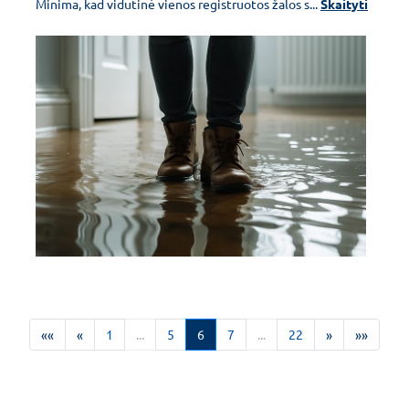
Minima, kad vidutinė vienos registruotos žalos s...
Skaityti
««
«
1
...
5
6
7
...
22
»
»»