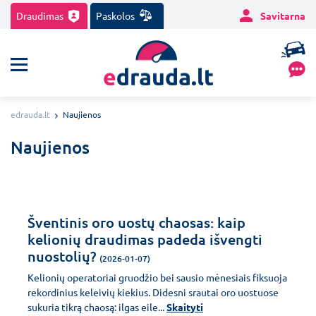
Draudimas
Paskolos
Savitarna
edrauda.lt
Naujienos
Naujienos
Šventinis oro uostų chaosas: kaip
kelionių draudimas padeda išvengti
nuostolių?
(2026-01-07)
Kelionių operatoriai gruodžio bei sausio mėnesiais fiksuoja
rekordinius keleivių kiekius. Didesni srautai oro uostuose
sukuria tikrą chaosą: ilgas eile...
Skaityti