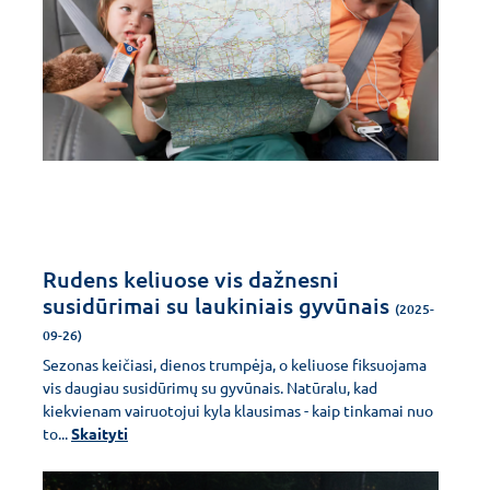
Rudens keliuose vis dažnesni
susidūrimai su laukiniais gyvūnais
(2025-
09-26)
Sezonas keičiasi, dienos trumpėja, o keliuose fiksuojama
vis daugiau susidūrimų su gyvūnais. Natūralu, kad
kiekvienam vairuotojui kyla klausimas - kaip tinkamai nuo
to...
Skaityti