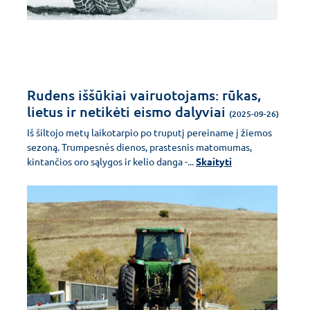
Rudens iššūkiai vairuotojams: rūkas,
lietus ir netikėti eismo dalyviai
(2025-09-26)
Iš šiltojo metų laikotarpio po truputį pereiname į žiemos
sezoną. Trumpesnės dienos, prastesnis matomumas,
kintančios oro sąlygos ir kelio danga -...
Skaityti