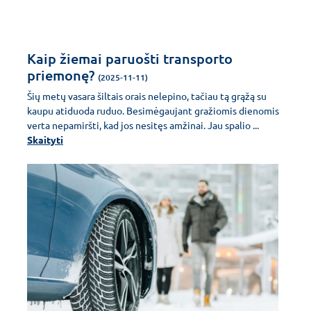
Kaip žiemai paruošti transporto
priemonę?
(2025-11-11)
Šių metų vasara šiltais orais nelepino, tačiau tą grąžą su
kaupu atiduoda ruduo. Besimėgaujant gražiomis dienomis
verta nepamiršti, kad jos nesitęs amžinai. Jau spalio ...
Skaityti