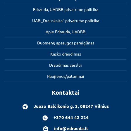
Edrauda, UADBB privatumo politika
UAB „Drauskaita“ privatumo politika
Apie Edrauda, UADBB
Duomenų apsaugos pareigūnas
Kasko draudimas
Draudimas verslui
Naujienos/patarimai
Kontaktai
Juozo Balčikonio g. 3, 08247 Vilnius
+370 644 42 224
info@edrauda.lt