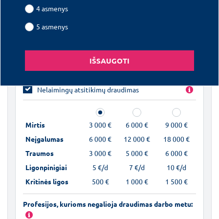
Apdrausta
4 asmenys
Šeima
Asmuo
5 asmenys
IŠSAUGOTI
Pasirinkite draudimo apsaugas
Nelaimingų atsitikimų draudimas
Mirtis
3 000 €
6 000 €
9 000 €
Neįgalumas
6 000 €
12 000 €
18 000 €
Traumos
3 000 €
5 000 €
6 000 €
Ligonpinigiai
5 €/d
7 €/d
10 €/d
Kritinės ligos
500 €
1 000 €
1 500 €
Profesijos, kurioms negalioja draudimas darbo metu: