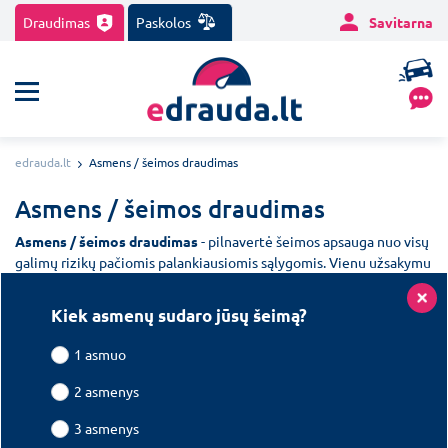
Draudimas
Paskolos
Savitarna
edrauda.lt
Asmens / šeimos draudimas
Asmens / šeimos draudimas
Asmens / šeimos draudimas
- pilnavertė šeimos apsauga nuo visų
galimų rizikų pačiomis palankiausiomis sąlygomis. Vienu užsakymu
apdrausikite savo šeimą nuo nelaimingų atsitikimų, traumų, ligų,
asmens civilinės atsakomybės ir medicininių išlaidų tuo metu, kai
Kiek asmenų sudaro jūsų šeimą?
keliausite bet kurioje šalyje.
1 asmuo
2 asmenys
3 asmenys