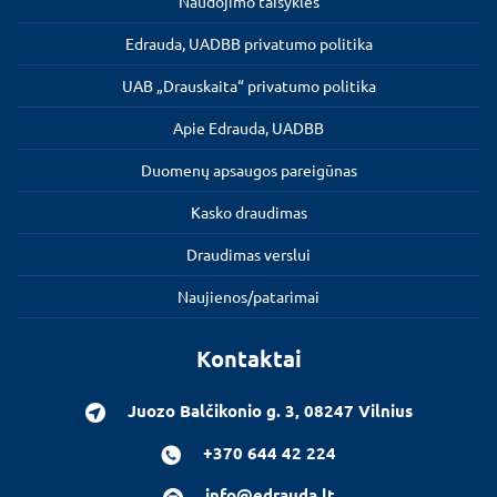
Naudojimo taisyklės
Edrauda, UADBB privatumo politika
UAB „Drauskaita“ privatumo politika
Apie Edrauda, UADBB
Duomenų apsaugos pareigūnas
Kasko draudimas
Draudimas verslui
Naujienos/patarimai
Kontaktai
Juozo Balčikonio g. 3, 08247 Vilnius
+370 644 42 224
info@edrauda.lt