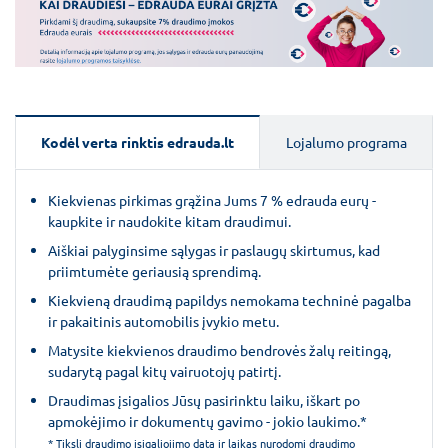
Kodėl verta rinktis edrauda.lt
Lojalumo programa
Kiekvienas pirkimas grąžina Jums 7 % edrauda eurų -
kaupkite ir naudokite kitam draudimui.
Aiškiai palyginsime sąlygas ir paslaugų skirtumus, kad
priimtumėte geriausią sprendimą.
Kiekvieną draudimą papildys nemokama techninė pagalba
ir pakaitinis automobilis įvykio metu.
Matysite kiekvienos draudimo bendrovės žalų reitingą,
sudarytą pagal kitų vairuotojų patirtį.
Draudimas įsigalios Jūsų pasirinktu laiku, iškart po
apmokėjimo ir dokumentų gavimo - jokio laukimo.*
* Tiksli draudimo įsigaliojimo data ir laikas nurodomi draudimo