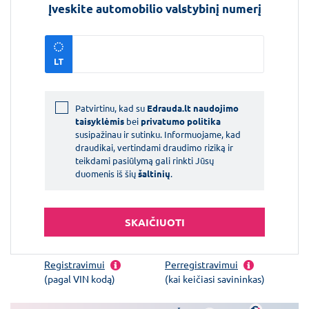
Įveskite automobilio valstybinį numerį
Patvirtinu, kad su
Edrauda.lt naudojimo
taisyklėmis
bei
privatumo politika
susipažinau ir sutinku. Informuojame, kad
draudikai, vertindami draudimo riziką ir
teikdami pasiūlymą gali rinkti Jūsų
duomenis iš šių
šaltinių
.
SKAIČIUOTI
Registravimui
Perregistravimui
(pagal VIN kodą)
(kai keičiasi savininkas)