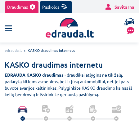
Draudimas
Paskolos
Savitarna
edrauda.lt
KASKO draudimas internetu
KASKO draudimas internetu
EDRAUDA KASKO draudimas
- draudikai atlygins ne tik žalą,
padarytą kitiems asmenims, bet ir jūsų automobiliui, net jei pats
buvote avarijos kaltininkas. Palyginkite KASKO draudimo kainas iš
kelių bendrovių ir išsirinkite geriausią pasiūlymą.