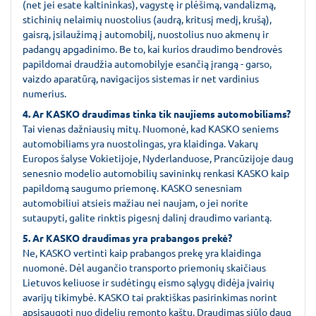
(net jei esate kaltininkas), vagystę ir plėšimą, vandalizmą,
stichinių nelaimių nuostolius (audrą, kritusį medį, krušą),
gaisrą, įsilaužimą į automobilį, nuostolius nuo akmenų ir
padangų apgadinimo. Be to, kai kurios draudimo bendrovės
papildomai draudžia automobilyje esančią įrangą - garso,
vaizdo aparatūrą, navigacijos sistemas ir net vardinius
numerius.
4. Ar KASKO draudimas tinka tik naujiems automobiliams?
Tai vienas dažniausių mitų. Nuomonė, kad KASKO seniems
automobiliams yra nuostolingas, yra klaidinga. Vakarų
Europos šalyse Vokietijoje, Nyderlanduose, Prancūzijoje daug
senesnio modelio automobilių savininkų renkasi KASKO kaip
papildomą saugumo priemonę. KASKO senesniam
automobiliui atsieis mažiau nei naujam, o jei norite
sutaupyti, galite rinktis pigesnį dalinį draudimo variantą.
5. Ar KASKO draudimas yra prabangos prekė?
Ne, KASKO vertinti kaip prabangos prekę yra klaidinga
nuomonė. Dėl augančio transporto priemonių skaičiaus
Lietuvos keliuose ir sudėtingų eismo sąlygų didėja įvairių
avarijų tikimybė. KASKO tai praktiškas pasirinkimas norint
apsisaugoti nuo didelių remonto kaštų. Draudimas siūlo daug