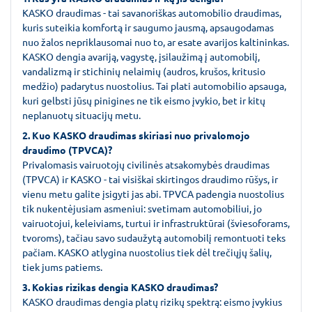
KASKO draudimas - tai savanoriškas automobilio draudimas,
kuris suteikia komfortą ir saugumo jausmą, apsaugodamas
nuo žalos nepriklausomai nuo to, ar esate avarijos kaltininkas.
KASKO dengia avariją, vagystę, įsilaužimą į automobilį,
vandalizmą ir stichinių nelaimių (audros, krušos, kritusio
medžio) padarytus nuostolius. Tai plati automobilio apsauga,
kuri gelbsti jūsų pinigines ne tik eismo įvykio, bet ir kitų
neplanuotų situacijų metu.
2. Kuo KASKO draudimas skiriasi nuo privalomojo
draudimo (TPVCA)?
Privalomasis vairuotojų civilinės atsakomybės draudimas
(TPVCA) ir KASKO - tai visiškai skirtingos draudimo rūšys, ir
vienu metu galite įsigyti jas abi. TPVCA padengia nuostolius
tik nukentėjusiam asmeniui: svetimam automobiliui, jo
vairuotojui, keleiviams, turtui ir infrastruktūrai (šviesoforams,
tvoroms), tačiau savo sudaužytą automobilį remontuoti teks
pačiam. KASKO atlygina nuostolius tiek dėl trečiųjų šalių,
tiek jums patiems.
3. Kokias rizikas dengia KASKO draudimas?
KASKO draudimas dengia platų rizikų spektrą: eismo įvykius