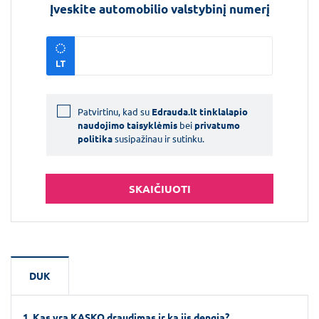
Įveskite automobilio valstybinį numerį
Patvirtinu, kad su
Edrauda.lt tinklalapio
naudojimo taisyklėmis
bei
privatumo
politika
susipažinau ir sutinku.
SKAIČIUOTI
DUK
1. Kas yra KASKO draudimas ir ką jis dengia?