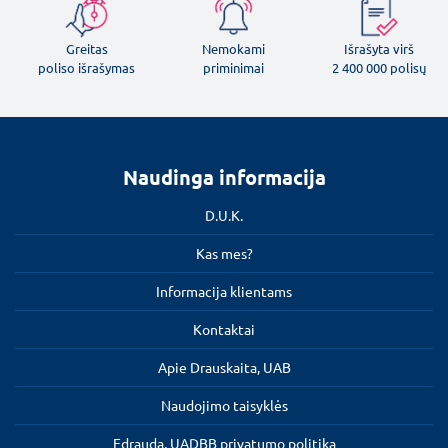
Greitas
Nemokami
Išrašyta virš
poliso išrašymas
priminimai
2 400 000 polisų
Naudinga informacija
D.U.K.
Kas mes?
Informacija klientams
Kontaktai
Apie Drauskaita, UAB
Naudojimo taisyklės
Edrauda, UADBB privatumo politika