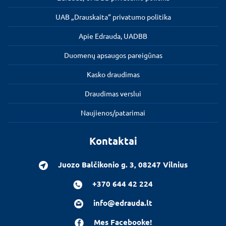
UAB „Drauskaita“ privatumo politika
Apie Edrauda, UADBB
Duomenų apsaugos pareigūnas
Kasko draudimas
Draudimas verslui
Naujienos/patarimai
Kontaktai
Juozo Balčikonio g. 3, 08247 Vilnius
+370 644 42 224
info@edrauda.lt
Mes Facebooke!