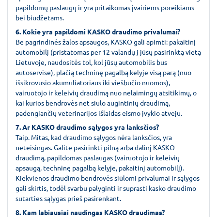
papildomų paslaugų ir yra pritaikomas įvairiems poreikiams
bei biudžetams.
6. Kokie yra papildomi KASKO draudimo privalumai?
Be pagrindinės žalos apsaugos, KASKO gali apimti: pakaitinį
automobilį (pristatomas per 12 valandų į jūsų pasirinktą vietą
Lietuvoje, naudositės tol, kol jūsų automobilis bus
autoservise), plačią techninę pagalbą kelyje visą parą (nuo
išsikrovusio akumuliatoriaus iki viešbučio nuomos),
vairuotojo ir keleivių draudimą nuo nelaimingų atsitikimų, o
kai kurios bendrovės net siūlo augintinių draudimą,
padengiančių veterinarijos išlaidas eismo įvykio atveju.
7. Ar KASKO draudimo sąlygos yra lanksčios?
Taip. Mitas, kad draudimo sąlygos nėra lanksčios, yra
neteisingas. Galite pasirinkti pilną arba dalinį KASKO
draudimą, papildomas paslaugas (vairuotojo ir keleivių
apsaugą, techninę pagalbą kelyje, pakaitinį automobilį).
Kiekvienos draudimo bendrovės siūlomi privalumai ir sąlygos
gali skirtis, todėl svarbu palyginti ir suprasti kasko draudimo
sutarties sąlygas prieš pasirenkant.
8. Kam labiausiai naudingas KASKO draudimas?