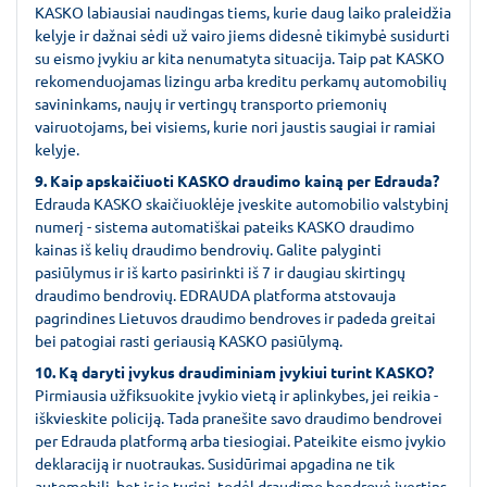
KASKO labiausiai naudingas tiems, kurie daug laiko praleidžia
kelyje ir dažnai sėdi už vairo jiems didesnė tikimybė susidurti
su eismo įvykiu ar kita nenumatyta situacija. Taip pat KASKO
rekomenduojamas lizingu arba kreditu perkamų automobilių
savininkams, naujų ir vertingų transporto priemonių
vairuotojams, bei visiems, kurie nori jaustis saugiai ir ramiai
kelyje.
9. Kaip apskaičiuoti KASKO draudimo kainą per Edrauda?
Edrauda KASKO skaičiuoklėje įveskite automobilio valstybinį
numerį - sistema automatiškai pateiks KASKO draudimo
kainas iš kelių draudimo bendrovių. Galite palyginti
pasiūlymus ir iš karto pasirinkti iš 7 ir daugiau skirtingų
draudimo bendrovių. EDRAUDA platforma atstovauja
pagrindines Lietuvos draudimo bendroves ir padeda greitai
bei patogiai rasti geriausią KASKO pasiūlymą.
10. Ką daryti įvykus draudiminiam įvykiui turint KASKO?
Pirmiausia užfiksuokite įvykio vietą ir aplinkybes, jei reikia -
iškvieskite policiją. Tada pranešite savo draudimo bendrovei
per Edrauda platformą arba tiesiogiai. Pateikite eismo įvykio
deklaraciją ir nuotraukas. Susidūrimai apgadina ne tik
automobilį, bet ir jo turinį, todėl draudimo bendrovė įvertins