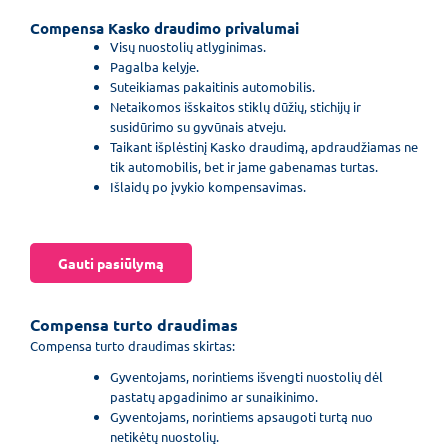
Compensa Kasko draudimo privalumai
Visų nuostolių atlyginimas.
Pagalba kelyje.
Suteikiamas pakaitinis automobilis.
Netaikomos išskaitos stiklų dūžių, stichijų ir
susidūrimo su gyvūnais atveju.
Taikant išplėstinį Kasko draudimą, apdraudžiamas ne
tik automobilis, bet ir jame gabenamas turtas.
Išlaidų po įvykio kompensavimas.
Gauti pasiūlymą
Compensa turto draudimas
Compensa turto draudimas skirtas:
Gyventojams, norintiems išvengti nuostolių dėl
pastatų apgadinimo ar sunaikinimo.
Gyventojams, norintiems apsaugoti turtą nuo
netikėtų nuostolių.