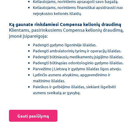
Keliautojams, norintiems apsaugoti savo bagažą.
Keliautojams, norintiems finansiškai apsidrausti nuo
neįvykusios kelionės išlaidų.
Ką gaunate rinkdamiesi Compensa kelionių draudimą
Klientams, pasirinkusiems Compensa kelionių draudimą,
įmonė įsipareigoja:
Padengti gydymo ligoninėje išlaidas.
Padengti ambulatorinių tyrimų ir operacijų išlaidas.
Padengti būtiniausių medikamentų įsigijimo išlaidas.
Padengti būtinąsias odontologinio gydymo išlaidas.
Parvežimo į Lietuvą ir gydymo išlaidas ligos atveju.
Lydinčio asmens atvykimo, apgyvendinimo ir
maitinimo išlaidas.
Paieškos ir gelbėjimo išlaidas, siekiant išgelbėti
asmens sveikatą ar gyvybę.
Gauti pasiūlymą