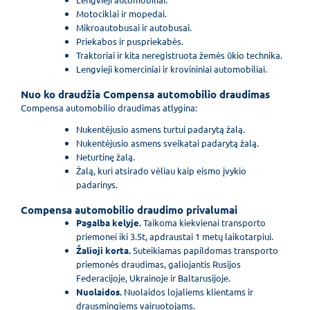
Motociklai ir mopedai.
Mikroautobusai ir autobusai.
Priekabos ir puspriekabės.
Traktoriai ir kita neregistruota žemės ūkio technika.
Lengvieji komerciniai ir krovininiai automobiliai.
Nuo ko draudžia Compensa automobilio draudimas
Compensa automobilio draudimas atlygina:
Nukentėjusio asmens turtui padarytą žalą.
Nukentėjusio asmens sveikatai padarytą žalą.
Neturtinę žalą.
Žalą, kuri atsirado vėliau kaip eismo įvykio
padarinys.
Compensa automobilio draudimo privalumai
Pagalba kelyje.
Taikoma kiekvienai transporto
priemonei iki 3.5t, apdraustai 1 metų laikotarpiui.
Žalioji korta.
Suteikiamas papildomas transporto
priemonės draudimas, galiojantis Rusijos
Federacijoje, Ukrainoje ir Baltarusijoje.
Nuolaidos.
Nuolaidos lojaliems klientams ir
drausmingiems vairuotojams.