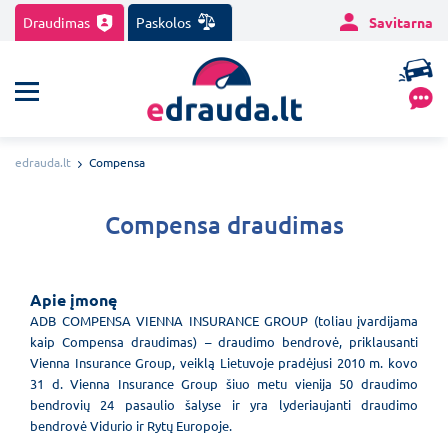
Draudimas
Paskolos
Savitarna
edrauda.lt
Compensa
Compensa draudimas
Apie įmonę
ADB COMPENSA VIENNA INSURANCE GROUP (toliau įvardijama
kaip Compensa draudimas) – draudimo bendrovė, priklausanti
Vienna Insurance Group, veiklą Lietuvoje pradėjusi
2010 m. kovo
31 d. Vienna Insurance Group
šiuo metu vienija
50 draudimo
bendrovi
ų
24 pasaulio
šalyse ir yra lyderiaujanti draudimo
bendrovė Vidurio ir Rytų Europoje.