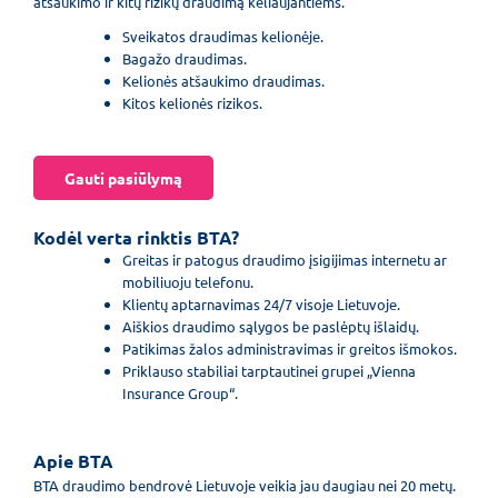
atšaukimo ir kitų rizikų draudimą keliaujantiems.
Sveikatos draudimas kelionėje.
Bagažo draudimas.
Kelionės atšaukimo draudimas.
Kitos kelionės rizikos.
Gauti pasiūlymą
Kodėl verta rinktis BTA?
Greitas ir patogus draudimo įsigijimas internetu ar
mobiliuoju telefonu.
Klientų aptarnavimas 24/7 visoje Lietuvoje.
Aiškios draudimo sąlygos be paslėptų išlaidų.
Patikimas žalos administravimas ir greitos išmokos.
Priklauso stabiliai tarptautinei grupei „Vienna
Insurance Group“.
Apie BTA
BTA draudimo bendrovė Lietuvoje veikia jau daugiau nei 20 metų.