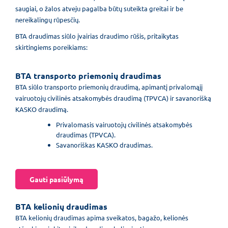
saugiai, o žalos atveju pagalba būtų suteikta greitai ir be
nereikalingų rūpesčių.
BTA draudimas siūlo įvairias draudimo rūšis, pritaikytas
skirtingiems poreikiams:
BTA transporto priemonių draudimas
BTA siūlo transporto priemonių draudimą, apimantį privalomąjį
vairuotojų civilinės atsakomybės draudimą (TPVCA) ir savanorišką
KASKO draudimą.
Privalomasis vairuotojų civilinės atsakomybės
draudimas (TPVCA).
Savanoriškas KASKO draudimas.
Gauti pasiūlymą
BTA kelionių draudimas
BTA kelionių draudimas apima sveikatos, bagažo, kelionės