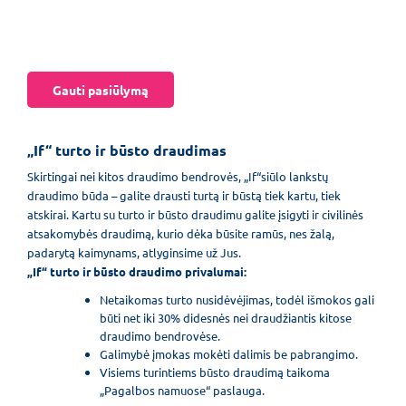
Gauti pasiūlymą
„If“ turto ir būsto draudimas
Skirtingai nei kitos draudimo bendrovės, „If“siūlo lankstų
draudimo būda – galite drausti turtą ir būstą tiek kartu, tiek
atskirai. Kartu su turto ir būsto draudimu galite įsigyti ir civilinės
atsakomybės draudimą, kurio dėka būsite ramūs, nes žalą,
padarytą kaimynams, atlyginsime už Jus.
„If“ turto ir būsto draudimo privalumai:
Netaikomas turto nusidėvėjimas, todėl išmokos gali
būti net iki 30% didesnės nei draudžiantis kitose
draudimo bendrovėse.
Galimybė įmokas mokėti dalimis be pabrangimo.
Visiems turintiems būsto draudimą taikoma
„Pagalbos namuose“ paslauga.