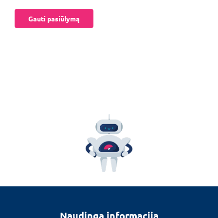
Gauti pasiūlymą
Naudinga informacija