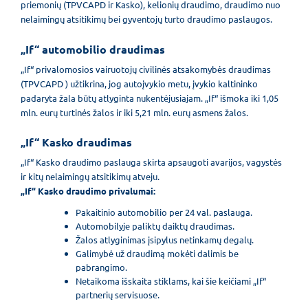
priemonių (TPVCAPD ir Kasko), kelionių draudimo, draudimo nuo
nelaimingų atsitikimų bei gyventojų turto draudimo paslaugos.
„If“ automobilio draudimas
„If“ privalomosios vairuotojų civilinės atsakomybės draudimas
(TPVCAPD ) užtikrina, jog autoįvykio metu, įvykio kaltininko
padaryta žala būtų atlyginta nukentėjusiajam. „If“ išmoka iki 1,05
mln. eurų turtinės žalos ir iki 5,21 mln. eurų asmens žalos.
„If“ Kasko draudimas
„If“ Kasko draudimo paslauga skirta apsaugoti avarijos, vagystės
ir kitų nelaimingų atsitikimų atveju.
„If“ Kasko draudimo privalumai:
Pakaitinio automobilio per 24 val. paslauga.
Automobilyje paliktų daiktų draudimas.
Žalos atlyginimas įsipylus netinkamų degalų.
Galimybė už draudimą mokėti dalimis be
pabrangimo.
Netaikoma išskaita stiklams, kai šie keičiami „If“
partnerių servisuose.