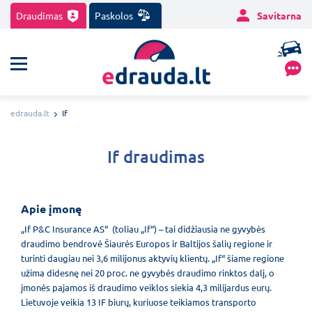
Draudimas
Paskolos
Savitarna
edrauda.lt
If
If draudimas
Apie įmonę
„If P&C Insurance AS“ (toliau „If“) – tai didžiausia ne gyvybės
draudimo bendrovė Šiaurės Europos ir Baltijos šalių regione ir
turinti daugiau nei 3,6 milijonus aktyvių klientų. „If“ šiame regione
užima didesnę nei 20 proc. ne gyvybės draudimo rinktos dalį, o
įmonės pajamos iš draudimo veiklos siekia 4,3 milijardus eurų.
Lietuvoje veikia 13 IF biurų, kuriuose teikiamos transporto