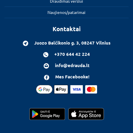
Draudimas verslui
Naujienos/patarimai
Kontaktai
Juozo Balčikonio g. 3, 08247 Vilnius
+370 644 42 224
info@edrauda.lt
Mes Facebooke!