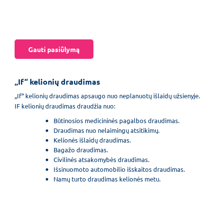
Gauti pasiūlymą
„If“ kelionių draudimas
„If“ kelionių draudimas apsaugo nuo neplanuotų išlaidų užsienyje.
IF kelionių draudimas draudžia nuo:
Būtinosios medicininės pagalbos draudimas.
Draudimas nuo nelaimingų atsitikimų.
Kelionės išlaidų draudimas.
Bagažo draudimas.
Civilinės atsakomybės draudimas.
Išsinuomoto automobilio išskaitos draudimas.
Namų turto draudimas kelionės metu.