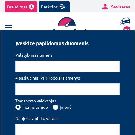
Draudimas
Paskolos
Savitarna
Įveskite papildomus duomenis
edrauda.lt
Transporto draudimas
Valstybinis numeris
Transporto draudimas
EDRAUDA transporto draudimas
- greitas ir patikimas Jūsų
4 paskutiniai VIN kodo skaitmenys
transporto
privalomasis bei kasko draudimas pačiomis palankiausiomis
sąlygomis.
Transporto valdytojas
Fizinis asmuo
Įmonė
Naujo savininko vardas
TPVCA
KASKO
PAGALBA KELYJE