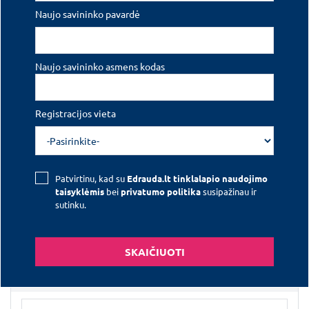
Naujo savininko pavardė
Transporto priemonė
Registracijos vieta
Naujo savininko asmens kodas
Registracijos vieta
Mokėjimo būdas
Vienas mokėjimas
Mokėjimas dalimis
Patvirtinu, kad su
Edrauda.lt tinklalapio naudojimo
taisyklėmis
bei
privatumo politika
susipažinau ir
Pasirinkite norimą TPVCA terminą
sutinku.
1 mėn.
3 mėn.
6 mėn.
12 mėn.
SKAIČIUOTI