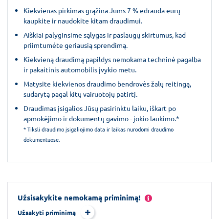
Kiekvienas pirkimas grąžina Jums 7 % edrauda eurų -
kaupkite ir naudokite kitam draudimui.
Aiškiai palyginsime sąlygas ir paslaugų skirtumus, kad
priimtumėte geriausią sprendimą.
Kiekvieną draudimą papildys nemokama techninė pagalba
ir pakaitinis automobilis įvykio metu.
Matysite kiekvienos draudimo bendrovės žalų reitingą,
sudarytą pagal kitų vairuotojų patirtį.
Draudimas įsigalios Jūsų pasirinktu laiku, iškart po
apmokėjimo ir dokumentų gavimo - jokio laukimo.*
* Tiksli draudimo įsigaliojimo data ir laikas nurodomi draudimo
dokumentuose.
Užsisakykite nemokamą priminimą!
Užsakyti priminimą