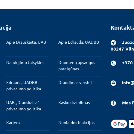
acija
Kontakt
Apie Drauskaita, UAB
Apie Edrauda, UADBB
Juozo
08247 Viln
Naudojimo taisyklės
Duomenų apsaugos
+370 
pareigūnas
Edrauda, UADBB
Draudimas verslui
info@
privatumo politika
UAB „Drauskaita“
Kasko draudimas
Mes 
privatumo politika
Karjera
Nuolaidos ir akcijos