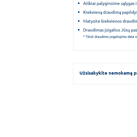
Aiškiai palyginsime sąlygas
Kiekvieną draudimą papildys
Matysite kiekvienos draudimo
Draudimas įsigalios Jūsų pas
* Tiksli draudimo įsigaliojimo data
Užsisakykite nemokamą p