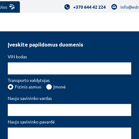
olos
+370 644 42 224
info@edr
Įveskite papildomus duomenis
audimas
VIN kodas
raudimas
draudimas
- greitas ir patikimas Jūsų transporto
Transporto valdytojas
draudimas pačiomis palankiausiomis sąlygomis.
Fizinis asmuo
Įmonė
Naujo savininko vardas
Naujo savininko pavardė
A KELYJE