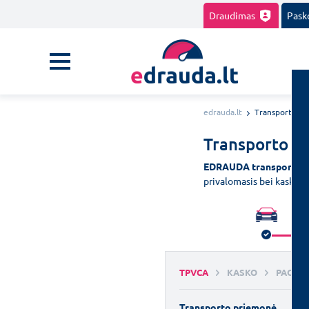
Draudimas
Pask
edrauda.lt
Transporto dr
Transporto d
EDRAUDA transporto 
privalomasis bei kasko 
TPVCA
KASKO
PAGALB
Transporto priemonė