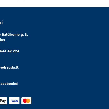
ai
 Balčikonio g. 3,
ius
644 42 224
edrauda.lt
Facebooke!