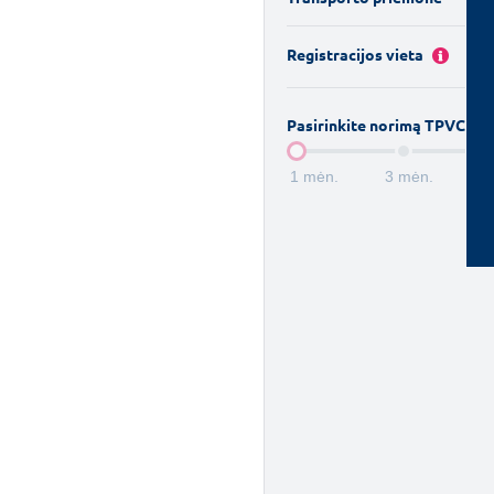
Registracijos vieta
Pasirinkite norimą TPVCA t
1 mėn.
3 mėn.