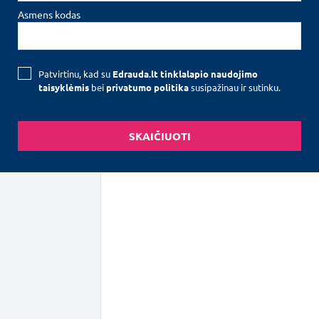
Asmens kodas
Patvirtinu, kad su
Edrauda.lt tinklalapio naudojimo
erminą
taisyklėmis
bei
privatumo politika
susipažinau ir sutinku.
6 mėn.
12 mėn.
SKAIČIUOTI