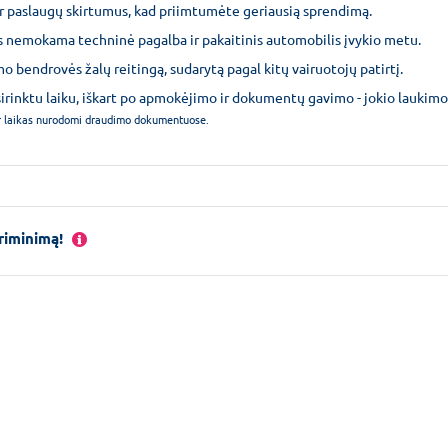
 ir paslaugų skirtumus, kad priimtumėte geriausią sprendimą.
 nemokama techninė pagalba ir pakaitinis automobilis įvykio metu.
 bendrovės žalų reitingą, sudarytą pagal kitų vairuotojų patirtį.
irinktu laiku, iškart po apmokėjimo ir dokumentų gavimo - jokio laukimo
 ir laikas nurodomi draudimo dokumentuose.
riminimą!