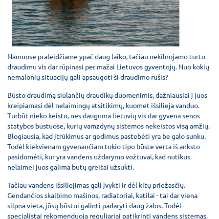
Namuose praleidžiame ypač daug laiko, tačiau nekilnojamo turto
draudimu vis dar rūpinasi per mažai Lietuvos gyventojų. Nuo kokių
nemalonių situacijų gali apsaugoti ši draudimo rūšis?
Būsto draudimą siūlančių draudikų duomenimis, dažniausiai į juos
kreipiamasi dėl nelaimingų atsitikimų, kuomet išsilieja vanduo.
Turbūt nieko keisto, nes dauguma lietuvių vis dar gyvena senos
statybos būstuose, kurių vamzdynų sistemos nekeistos visą amžių.
Blogiausia, kad įtrūkimus ar gedimus pastebėti yra be galo sunku.
Todėl kiekvienam gyvenančiam tokio tipo būste verta iš anksto
pasidomėti, kur yra vandens uždarymo vožtuvai, kad nutikus
nelaimei juos galima būtų greitai užsukti.
Tačiau vandens išsiliejimas gali įvykti ir dėl kitų priežasčių.
Gendančios skalbimo mašinos, radiatoriai, katilai - tai dar viena
silpna vieta, jūsų būstui galinti padaryti daug žalos. Todėl
specialistai rekomenduoja reguliariai patikrinti vandens sistemas.