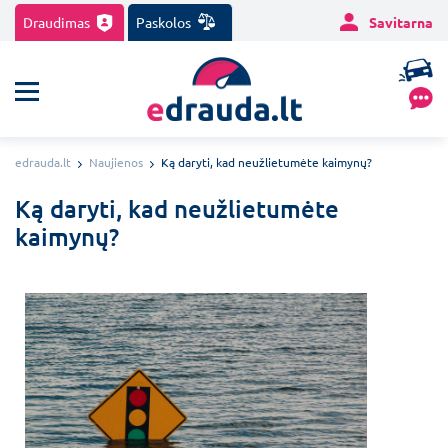
Draudimas
Paskolos
Savitarna
edrauda.lt
Naujienos
Ką daryti, kad neužlietumėte kaimynų?
Ką daryti, kad neužlietumėte
kaimynų?