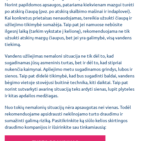
Norint papildomos apsaugos, patariama kiekvienam mazgui turėti
po atskirą čiaupą (pvz. po atskirą skalbimo mašinai ir indaplovei).
Kai konkretus prietaisas nenaudojamas, tereikia užsukti čiaupą ir
užliejimo tikimybė sumažėja. Taip pat jei namuose nebūsite
ilgesnį laiką (tarkim vykstate į kelionę), rekomenduojama ne tik
užsukti atskirų mazgų čiaupus, bet jei yra galimybė, visą vandens
tiekimą.
Vandens užliejimas nemaloni situacija ne tik dėl to, kad
sugadinamas jūsų asmeninis turtas, bet ir dėl to, kad stipriai
nukenčia kaimynai. Apliejimo metu sugadinamos grindys, lubos ir
sienos. Taip pat didelė tikimybė, kad bus sugadinti baldai, vandens
bėgimo vietoje stovėjusi buitinė technika, kiti daiktai. Taip pat
norint sutvarkyti avarinę situaciją teks ardyti sienas, lupit plyteles
ir kitas apdailos medžiagas.
Nuo tokių nemalonių situacijų nėra apsaugotas nei vienas. Todėl
rekomenduojame apsidrausti nekilnojamo turto draudimu ir
sumažinti galimą riziką. Pasitikrinkite ką siūlo kelios skirtingos
draudimo kompanijos ir išsirinkite sau tinkamiausią: