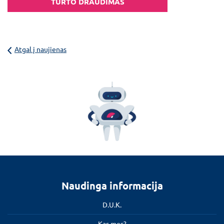
TURTO DRAUDIMAS
Atgal į naujienas
Naudinga informacija
D.U.K.
Kas mes?