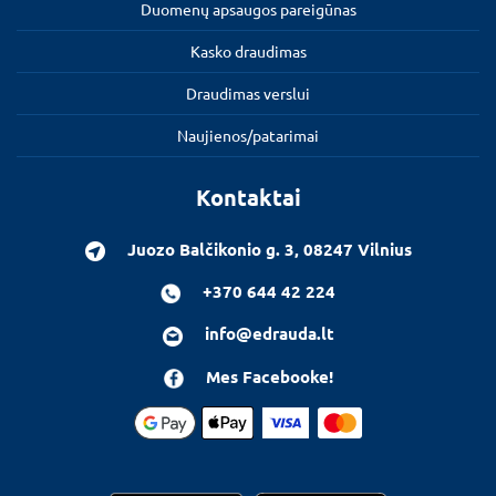
Duomenų apsaugos pareigūnas
Kasko draudimas
Draudimas verslui
Naujienos/patarimai
Kontaktai
Juozo Balčikonio g. 3, 08247 Vilnius
+370 644 42 224
info@edrauda.lt
Mes Facebooke!