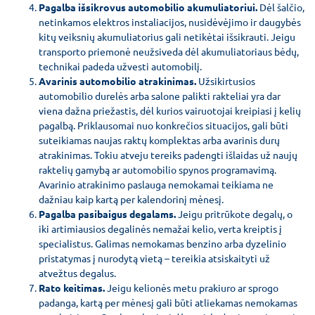
Pagalba išsikrovus automobilio akumuliatoriui.
Dėl šalčio,
netinkamos elektros instaliacijos, nusidėvėjimo ir daugybės
kitų veiksnių akumuliatorius gali netikėtai išsikrauti. Jeigu
transporto priemonė neužsiveda dėl akumuliatoriaus bėdų,
technikai padeda užvesti automobilį.
Avarinis automobilio atrakinimas.
Užsikirtusios
automobilio durelės arba salone palikti rakteliai yra dar
viena dažna priežastis, dėl kurios vairuotojai kreipiasi į kelių
pagalbą. Priklausomai nuo konkrečios situacijos, gali būti
suteikiamas naujas raktų komplektas arba avarinis durų
atrakinimas. Tokiu atveju tereiks padengti išlaidas už naujų
raktelių gamybą ar automobilio spynos programavimą.
Avarinio atrakinimo paslauga nemokamai teikiama ne
dažniau kaip kartą per kalendorinį mėnesį.
Pagalba pasibaigus degalams.
Jeigu pritrūkote degalų, o
iki artimiausios degalinės nemažai kelio, verta kreiptis į
specialistus. Galimas nemokamas benzino arba dyzelinio
pristatymas į nurodytą vietą – tereikia atsiskaityti už
atvežtus degalus.
Rato keitimas.
Jeigu kelionės metu prakiuro ar sprogo
padanga, kartą per mėnesį gali būti atliekamas nemokamas