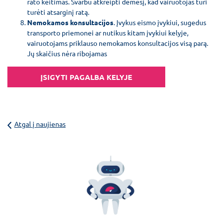
rato keitimas. Svarbu atkreipti dėmesį, kad vairuotojas turi
turėti atsarginį ratą.
Nemokamos konsultacijos
. Įvykus eismo įvykiui, sugedus
transporto priemonei ar nutikus kitam įvykiui kelyje,
vairuotojams priklauso nemokamos konsultacijos visą parą.
Jų skaičius nėra ribojamas
ĮSIGYTI PAGALBA KELYJE
Atgal į naujienas