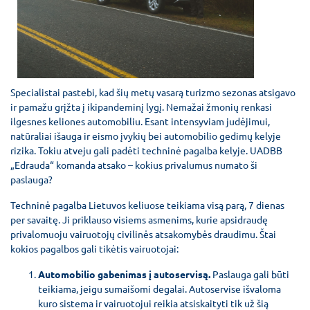
Specialistai pastebi, kad šių metų vasarą turizmo sezonas atsigavo
ir pamažu grįžta į ikipandeminį lygį. Nemažai žmonių renkasi
ilgesnes keliones automobiliu. Esant intensyviam judėjimui,
natūraliai išauga ir eismo įvykių bei automobilio gedimų kelyje
rizika. Tokiu atveju gali padėti techninė pagalba kelyje. UADBB
„Edrauda“ komanda atsako – kokius privalumus numato ši
paslauga?
Techninė pagalba Lietuvos keliuose teikiama visą parą, 7 dienas
per savaitę. Ji priklauso visiems asmenims, kurie apsidraudę
privalomuoju vairuotojų civilinės atsakomybės draudimu. Štai
kokios pagalbos gali tikėtis vairuotojai:
Automobilio gabenimas į autoservisą.
Paslauga gali būti
teikiama, jeigu sumaišomi degalai. Autoservise išvaloma
kuro sistema ir vairuotojui reikia atsiskaityti tik už šią