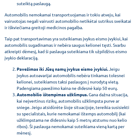
suteiktą paslaugą.
Automobilis nemokamai transportuojamas ir tokiu atveju, kai
vairuotojas negali vairuoti automobilio netikėtai sutrikus sveikatai
ir iškviečiama greitoji medicinos pagalba.
Taip pat transportavimas yra suteikiamas įvykus eismo įvykiui, kai
automobilis sugadinamas ir nebėra saugus kelionei tęsti. Svarbu
atkreipti dėmesį, kad ši paslauga suteikiama tik užpildžius eismo
įvykio deklaraciją.
Pavežimas iki Jūsų namų įvykus eismo įvykiui.
Jeigu
įvykus autoavarijai automobilis nebėra tinkamas tolesnei
kelionei, suteikiamos taksi paslaugos į nurodytą vietą.
Padengiama pavežimo kaina ne didesnė kaip
50 eurų.
Automobilio ištempimas užklimpus.
Gana dažna situacija,
kai neįvertinus rizikų, automobilis užklimpsta purve ar
sniege. Jeigu atsidūrėte šioje situacijoje, tereikia susisiekti
su specialistais, kurie nemokamai ištemps automobilį (kai
užklimpstama ne didesniu kaip 5 metrų atstumu nuo kelio
ribos). Ši paslauga nemokamai suteikiama vieną kartą per
mėnesį.