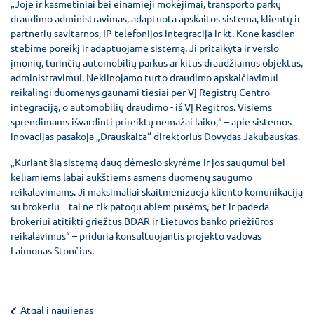
„Joje ir kasmetiniai bei einamieji mokėjimai, transporto parkų
draudimo administravimas, adaptuota apskaitos sistema, klientų ir
partnerių savitarnos, IP telefonijos integracija ir kt. Kone kasdien
stebime poreikį ir adaptuojame sistemą. Ji pritaikyta ir verslo
įmonių, turinčių automobilių parkus ar kitus draudžiamus objektus,
administravimui. Nekilnojamo turto draudimo apskaičiavimui
reikalingi duomenys gaunami tiesiai per VĮ Registrų Centro
integraciją, o automobilių draudimo - iš VĮ Regitros. Visiems
sprendimams išvardinti prireiktų nemažai laiko,“ – apie sistemos
inovacijas pasakoja „Drauskaita“ direktorius Dovydas Jakubauskas.
„Kuriant šią sistemą daug dėmesio skyrėme ir jos saugumui bei
keliamiems labai aukštiems asmens duomenų saugumo
reikalavimams. Ji maksimaliai skaitmenizuoja kliento komunikaciją
su brokeriu – tai ne tik patogu abiem pusėms, bet ir padeda
brokeriui atitikti griežtus BDAR ir Lietuvos banko priežiūros
reikalavimus“ – priduria konsultuojantis projekto vadovas
Laimonas Stončius.
Atgal į naujienas