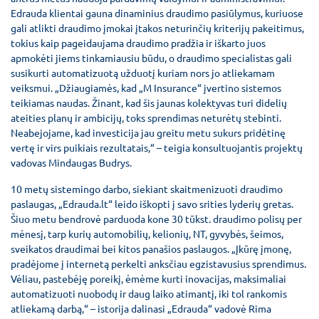
Edrauda klientai gauna dinaminius draudimo pasiūlymus, kuriuose
gali atlikti draudimo įmokai įtakos neturinčių kriterijų pakeitimus,
tokius kaip pageidaujama draudimo pradžia ir iškarto juos
apmokėti jiems tinkamiausiu būdu, o draudimo specialistas gali
susikurti automatizuotą užduotį kuriam nors jo atliekamam
veiksmui. „Džiaugiamės, kad „M Insurance“ įvertino sistemos
teikiamas naudas. Žinant, kad šis jaunas kolektyvas turi didelių
ateities planų ir ambicijų, toks sprendimas neturėtų stebinti.
Neabejojame, kad investicija jau greitu metu sukurs pridėtinę
vertę ir virs puikiais rezultatais,“ – teigia konsultuojantis projektų
vadovas Mindaugas Budrys.
10 metų sistemingo darbo, siekiant skaitmenizuoti draudimo
paslaugas, „Edrauda.lt“ leido iškopti į savo srities lyderių gretas.
Šiuo metu bendrovė parduoda kone 30 tūkst. draudimo polisų per
mėnesį, tarp kurių automobilių, kelionių, NT, gyvybės, šeimos,
sveikatos draudimai bei kitos panašios paslaugos. „Įkūrę įmonę,
pradėjome į internetą perkelti anksčiau egzistavusius sprendimus.
Vėliau, pastebėję poreikį, ėmėme kurti inovacijas, maksimaliai
automatizuoti nuobodų ir daug laiko atimantį, iki tol rankomis
atliekamą darbą,“ – istorija dalinasi „Edrauda“ vadovė Rima