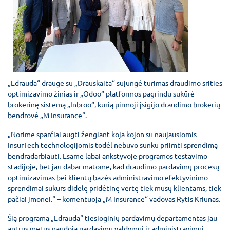
„Edrauda“ drauge su „Drauskaita“ sujungė turimas draudimo srities
optimizavimo žinias ir „Odoo“ platformos pagrindu sukūrė
brokerinę sistemą „Inbroo“, kurią pirmoji įsigijo draudimo brokerių
bendrovė „M Insurance“.
„Norime sparčiai augti žengiant koja kojon su naujausiomis
InsurTech technologijomis todėl nebuvo sunku priimti sprendimą
bendradarbiauti. Esame labai ankstyvoje programos testavimo
stadijoje, bet jau dabar matome, kad draudimo pardavimų procesų
optimizavimas bei klientų bazės administravimo efektyvinimo
sprendimai sukurs didelę pridėtinę vertę tiek mūsų klientams, tiek
pačiai įmonei.“ – komentuoja „M Insurance“ vadovas Rytis Kriūnas.
Šią programą „Edrauda“ tiesioginių pardavimų departamentas jau
antrus metus naudoja pardavimų valdymui ir administravimui.