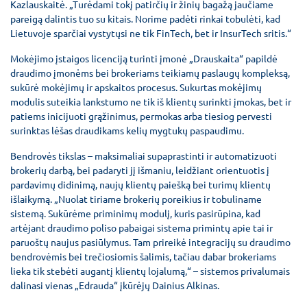
Kazlauskaitė. „Turėdami tokį patirčių ir žinių bagažą jaučiame
pareigą dalintis tuo su kitais. Norime padėti rinkai tobulėti, kad
Lietuvoje sparčiai vystytųsi ne tik FinTech, bet ir InsurTech sritis.“
Mokėjimo įstaigos licenciją turinti įmonė „Drauskaita“ papildė
draudimo įmonėms bei brokeriams teikiamų paslaugų kompleksą,
sukūrė mokėjimų ir apskaitos procesus. Sukurtas mokėjimų
modulis suteikia lankstumo ne tik iš klientų surinkti įmokas, bet ir
patiems inicijuoti grąžinimus, permokas arba tiesiog pervesti
surinktas lėšas draudikams kelių mygtukų paspaudimu.
Bendrovės tikslas – maksimaliai supaprastinti ir automatizuoti
brokerių darbą, bei padaryti jį išmaniu, leidžiant orientuotis į
pardavimų didinimą, naujų klientų paiešką bei turimų klientų
išlaikymą. „Nuolat tiriame brokerių poreikius ir tobuliname
sistemą. Sukūrėme priminimų modulį, kuris pasirūpina, kad
artėjant draudimo poliso pabaigai sistema primintų apie tai ir
paruoštų naujus pasiūlymus. Tam prireikė integracijų su draudimo
bendrovėmis bei trečiosiomis šalimis, tačiau dabar brokeriams
lieka tik stebėti augantį klientų lojalumą,“ – sistemos privalumais
dalinasi vienas „Edrauda“ įkūrėjų Dainius Alkinas.