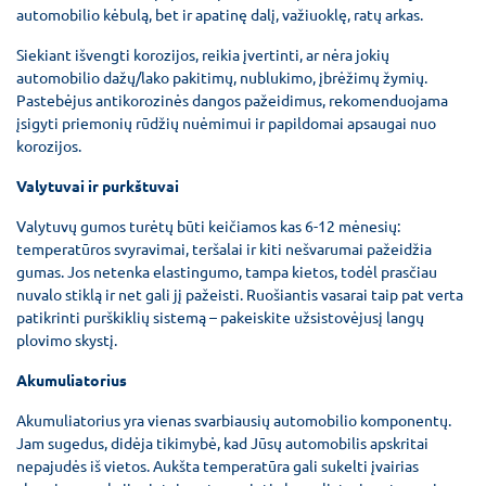
automobilio kėbulą, bet ir apatinę dalį, važiuoklę, ratų arkas.
Siekiant išvengti korozijos, reikia įvertinti, ar nėra jokių
automobilio dažų/lako pakitimų, nublukimo, įbrėžimų žymių.
Pastebėjus antikorozinės dangos pažeidimus, rekomenduojama
įsigyti priemonių rūdžių nuėmimui ir papildomai apsaugai nuo
korozijos.
Valytuvai ir purkštuvai
Valytuvų gumos turėtų būti keičiamos kas 6-12 mėnesių:
temperatūros svyravimai, teršalai ir kiti nešvarumai pažeidžia
gumas. Jos netenka elastingumo, tampa kietos, todėl prasčiau
nuvalo stiklą ir net gali jį pažeisti. Ruošiantis vasarai taip pat verta
patikrinti purškiklių sistemą – pakeiskite užsistovėjusį langų
plovimo skystį.
Akumuliatorius
Akumuliatorius yra vienas svarbiausių automobilio komponentų.
Jam sugedus, didėja tikimybė, kad Jūsų automobilis apskritai
nepajudės iš vietos. Aukšta temperatūra gali sukelti įvairias