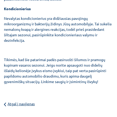
Kondicionierius
Nevalytas kondicionierius yra didžiausias pavojingų
mikroorganizmų ir bakterijų židinys Jūsų automobilyje. Tai sukelia
nemalonų kvapą ir alergines reakcijas, todėl prieš prasidedant
šiltajam sezonui, pasirūpinkite kondicionieriaus valymu ir
dezinfekcija.
Tikimės, kad šie patarimai padės pasiruošti šilumos ir pramogų
kupinam vasaros sezonui. Jeigu norite apsaugoti nuo didelių
išlaidų kelionėje įvykus eismo įvykiui, taip pat verta pasirūpinti
papildomu
automobilio draudimu
, kuris apima daugelį
gyvenimiškų situacijų. Linkime saugių ir įsimintinų išvykų!
Atgal į naujienas