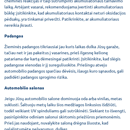
chemines reakcijas ir taip sutrumpinti akumuliatoriaus tarnavimo
laiką. Artėjant vasarai, rekomenduojama įvertinti akumuliatoriaus
būklę: įsitikinkite, kad akumuliatoriaus kontaktai neturi oksidacijos
pėdsakų, yra tinkamai priveržti. Patikrinkite, ar akumuliatoriaus
nereikia įkrauti.
Padangos
Žieminės padangos tikriausiai jau kuris laikas dulka Jūsų garaže,
tačiau net ir jas pakeitus į vasarines, prieš ilgesnę kelionę
patariama dar kartą dėmesingai patikrinti. Įsitikinkite, kad slėgis
padangose vienodas ir jį sureguliuokite. Priešingu atveju
automobilio padangos sparčiau dėvėsis, išaugs kuro sąnaudos, gali
padidėti padangos sprogimo rizika.
Automobilio salonas
Jeigu Jūsų automobilio salone dominuoja oda arba vinilas, metas
suklusti. Šaltuoju metų laiku šios medžiagos linkusios išdžiūti,
todėl veikiant UV spinduliams gali sutrūkinėti. Siekiant to išvengti,
pasirūpinkite odiniam salonui skirtomis priežiūros priemonėmis.
Prieš jas naudojant, nuvalykite saloną drėgna šluoste, kad
pašalintumėte nešvarumus, dulkes.