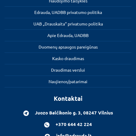
Naudojimo taisyklės
Edrauda, UADBB privatumo politika
UAB „Drauskaita“ privatumo politika
Apie Edrauda, UADBB
Duomenų apsaugos pareigūnas
Kasko draudimas
Draudimas verslui
Naujienos/patarimai
Kontaktai
Juozo Balčikonio g. 3, 08247 Vilnius
+370 644 42 224
info@edrauda.lt