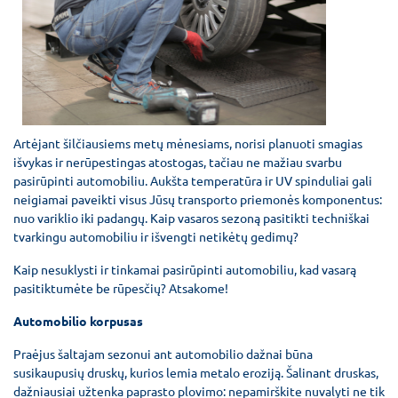
Artėjant šilčiausiems metų mėnesiams, norisi planuoti smagias
išvykas ir nerūpestingas atostogas, tačiau ne mažiau svarbu
pasirūpinti automobiliu. Aukšta temperatūra ir UV spinduliai gali
neigiamai paveikti visus Jūsų transporto priemonės komponentus:
nuo variklio iki padangų. Kaip vasaros sezoną pasitikti techniškai
tvarkingu automobiliu ir išvengti netikėtų gedimų?
Kaip nesuklysti ir tinkamai pasirūpinti automobiliu, kad vasarą
pasitiktumėte be rūpesčių? Atsakome!
Automobilio korpusas
Praėjus šaltajam sezonui ant automobilio dažnai būna
susikaupusių druskų, kurios lemia metalo eroziją. Šalinant druskas,
dažniausiai užtenka paprasto plovimo: nepamirškite nuvalyti ne tik