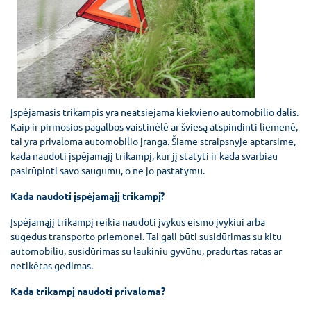
Įspėjamasis trikampis yra neatsiejama kiekvieno automobilio dalis.
Kaip ir pirmosios pagalbos vaistinėlė ar šviesą atspindinti liemenė,
tai yra privaloma automobilio įranga. Šiame straipsnyje aptarsime,
kada naudoti įspėjamąjį trikampį, kur jį statyti ir kada svarbiau
pasirūpinti savo saugumu, o ne jo pastatymu.
Kada naudoti įspėjamąjį trikampį?
Įspėjamąjį trikampį reikia naudoti įvykus eismo įvykiui arba
sugedus transporto priemonei. Tai gali būti susidūrimas su kitu
automobiliu, susidūrimas su laukiniu gyvūnu, pradurtas ratas ar
netikėtas gedimas.
Kada trikampį naudoti privaloma?