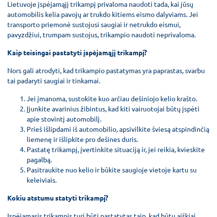
Lietuvoje įspėjamąjį trikampį privaloma naudoti tada, kai jūsų
automobilis kelia pavojų ar trukdo kitiems eismo dalyviams. Jei
transporto priemonė sustojusi saugiai ir netrukdo eismui,
pavyzdžiui, trumpam sustojus, trikampio naudoti neprivaloma.
Kaip teisingai pastatyti įspėjamąjį trikampį?
Nors gali atrodyti, kad trikampio pastatymas yra paprastas, svarbu
tai padaryti saugiai ir tinkamai.
Jei įmanoma, sustokite kuo arčiau dešiniojo kelio krašto.
Įjunkite avarinius žibintus, kad kiti vairuotojai būtų įspėti
apie stovintį automobilį.
Prieš išlipdami iš automobilio, apsivilkite šviesą atspindinčią
liemenę ir išlipkite pro dešines duris.
Pastatę trikampį, įvertinkite situaciją ir, jei reikia, kvieskite
pagalbą.
Pasitraukite nuo kelio ir būkite saugioje vietoje kartu su
keleiviais.
Kokiu atstumu statyti trikampį?
Įspėjamasis trikampis turi būti pastatytas taip, kad būtų aiškiai