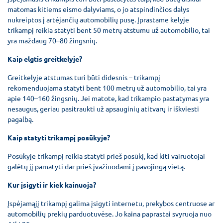
matomas kitiems eismo dalyviams, o jo atspindinčios dalys
nukreiptos į artėjančių automobilių pusę. Įprastame kelyje
trikampį reikia statyti bent 50 metrų atstumu už automobilio, tai
yra maždaug 70–80 žingsnių.
Kaip elgtis greitkelyje?
Greitkelyje atstumas turi būti didesnis – trikampį
rekomenduojama statyti bent 100 metrų už automobilio, tai yra
apie 140–160 žingsnių. Jei matote, kad trikampio pastatymas yra
nesaugus, geriau pasitraukti už apsauginių atitvarų ir iškviesti
pagalbą.
Kaip statyti trikampį posūkyje?
Posūkyje trikampį reikia statyti prieš posūkį, kad kiti vairuotojai
galėtų jį pamatyti dar prieš įvažiuodami į pavojingą vietą.
Kur įsigyti ir kiek kainuoja?
Įspėjamąjį trikampį galima įsigyti internetu, prekybos centruose ar
automobilių prekių parduotuvėse. Jo kaina paprastai svyruoja nuo