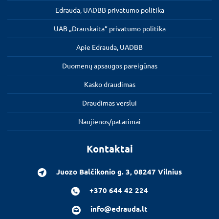
Edrauda, UADBB privatumo politika
UAB „Drauskaita“ privatumo politika
Apie Edrauda, UADBB
Duomenų apsaugos pareigūnas
Kasko draudimas
Draudimas verslui
Naujienos/patarimai
Kontaktai
Juozo Balčikonio g. 3, 08247 Vilnius
+370 644 42 224
info@edrauda.lt