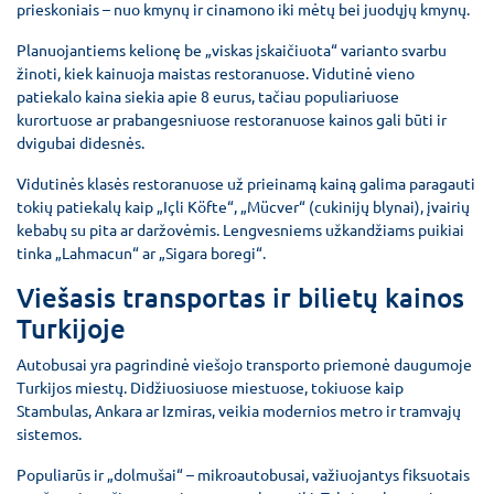
prieskoniais – nuo kmynų ir cinamono iki mėtų bei juodųjų kmynų.
Planuojantiems kelionę be „viskas įskaičiuota“ varianto svarbu
žinoti, kiek kainuoja maistas restoranuose. Vidutinė vieno
patiekalo kaina siekia apie 8 eurus, tačiau populiariuose
kurortuose ar prabangesniuose restoranuose kainos gali būti ir
dvigubai didesnės.
Vidutinės klasės restoranuose už prieinamą kainą galima paragauti
tokių patiekalų kaip „Içli Köfte“, „Mücver“ (cukinijų blynai), įvairių
kebabų su pita ar daržovėmis. Lengvesniems užkandžiams puikiai
tinka „Lahmacun“ ar „Sigara boregi“.
Viešasis transportas ir bilietų kainos
Turkijoje
Autobusai yra pagrindinė viešojo transporto priemonė daugumoje
Turkijos miestų. Didžiuosiuose miestuose, tokiuose kaip
Stambulas, Ankara ar Izmiras, veikia modernios metro ir tramvajų
sistemos.
Populiarūs ir „dolmušai“ – mikroautobusai, važiuojantys fiksuotais