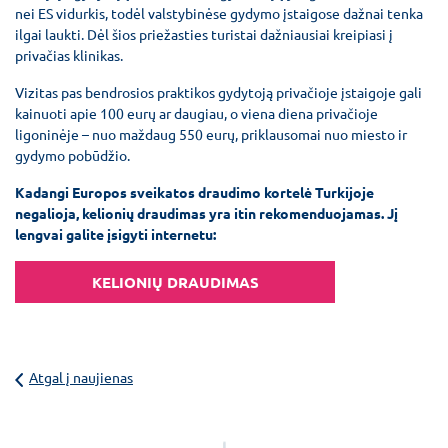
nei ES vidurkis, todėl valstybinėse gydymo įstaigose dažnai tenka
ilgai laukti. Dėl šios priežasties turistai dažniausiai kreipiasi į
privačias klinikas.
Vizitas pas bendrosios praktikos gydytoją privačioje įstaigoje gali
kainuoti apie 100 eurų ar daugiau, o viena diena privačioje
ligoninėje – nuo maždaug 550 eurų, priklausomai nuo miesto ir
gydymo pobūdžio.
Kadangi Europos sveikatos draudimo kortelė Turkijoje
negalioja, kelionių draudimas yra itin rekomenduojamas. Jį
lengvai galite įsigyti internetu:
KELIONIŲ DRAUDIMAS
Atgal į naujienas