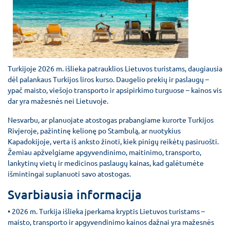
Turkijoje 2026 m. išlieka patrauklios Lietuvos turistams, daugiausia
dėl palankaus Turkijos liros kurso. Daugelio prekių ir paslaugų –
ypač maisto, viešojo transporto ir apsipirkimo turguose – kainos vis
dar yra mažesnės nei Lietuvoje.
Nesvarbu, ar planuojate atostogas prabangiame kurorte Turkijos
Rivjeroje, pažintinę kelionę po Stambulą, ar nuotykius
Kapadokijoje, verta iš anksto žinoti, kiek pinigų reikėtų pasiruošti.
Žemiau apžvelgiame apgyvendinimo, maitinimo, transporto,
lankytinų vietų ir medicinos paslaugų kainas, kad galėtumėte
išmintingai suplanuoti savo atostogas.
Svarbiausia informacija
• 2026 m. Turkija išlieka įperkama kryptis Lietuvos turistams –
maisto, transporto ir apgyvendinimo kainos dažnai yra mažesnės