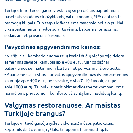
Turkijos kurortuose gausu viešbučių su privačiais paplūdimiais,
baseinais, vandens čiuožyklomis, vaikų zonomis, SPA centrais ir
pramogų klubais. Tuo tarpu ieškantiems ramesnio poilsio puikiai
tiks apartamentai ar vilos su virtuvėmis, balkonais, terasomis,
sodais ar net privačiais baseinais.
Pavyzdinės apgyvendinimo kainos:
• Viešbutis – kambario nuoma trijų žvaigždučių viešbutyje dviem
asmenims savaitei kainuoja apie 400 eurų. Kainos dažnai
pateikiamos su maitinimu ir kartais net pervežimu iš oro uosto.
• Apartamentai ir vilos – privatus apgyvendinimas dviem asmenims
kainuoja apie 400 eurų per savaitę, o vila 7–10 žmonių grupei –
apie 1000 eurų. Tai puikus pasirinkimas didesnėms kompanijoms,
norinčioms privatumo ir komforto už santykinai nedidelę kainą.
Valgymas restoranuose. Ar maistas
Turkijoje brangus?
Turkijos virtuvė garsėja ryškiais skoniais: mėsos patiekalais,
keptomis daržovėmis, ryžiais, kruopomis ir aromatingais