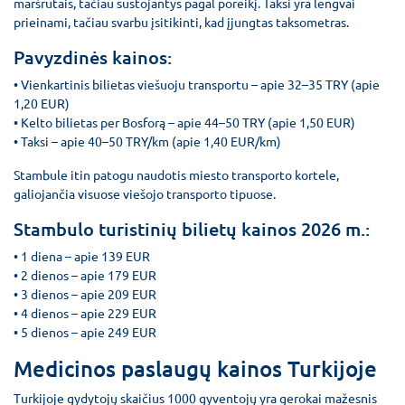
maršrutais, tačiau sustojantys pagal poreikį. Taksi yra lengvai
prieinami, tačiau svarbu įsitikinti, kad įjungtas taksometras.
Pavyzdinės kainos:
• Vienkartinis bilietas viešuoju transportu – apie 32–35 TRY (apie
1,20 EUR)
• Kelto bilietas per Bosforą – apie 44–50 TRY (apie 1,50 EUR)
• Taksi – apie 40–50 TRY/km (apie 1,40 EUR/km)
Stambule itin patogu naudotis miesto transporto kortele,
galiojančia visuose viešojo transporto tipuose.
Stambulo turistinių bilietų kainos 2026 m.:
• 1 diena – apie 139 EUR
• 2 dienos – apie 179 EUR
• 3 dienos – apie 209 EUR
• 4 dienos – apie 229 EUR
• 5 dienos – apie 249 EUR
Medicinos paslaugų kainos Turkijoje
Turkijoje gydytojų skaičius 1000 gyventojų yra gerokai mažesnis