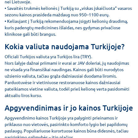
nei Lietuvoje.
• Savaitės trukmės kelionės į Turkiją su „viskas įskaičiuota“ vasaros
sezonu kainos prasideda maždaug nuo 950–1100 eurų.
• Keliaujant į Turkiją rekomenduojama įsigyti kelionių draudimą,
kuris padengtų medicinines išlaidas, nes gydymas privačiose
klinikose gali būti brangus.
Kokia valiuta naudojama Turkijoje?
Oficiali Turkijos valiuta yra Turkijos lira (TRY).
Nors šalyje dažnai priimami ir eurai ar JAV doleriai, jų naudojimas
ne visada yra finansiškai naudingas. Kainos gali būti nurodytos
užsienio valiuta, tačiau grąža dažniausiai duodama liromis.
Parduotuvėse ir vietiniuose restoranuose kainos dažniausiai
pateikiamos vietine valiuta, todėl prieš kelionę verta pasidomėti
aktualiu liros kursu.
Apgyvendinimas ir jo kainos Turkijoje
Apgyvendinimo kainos Turkijoje yra palyginti prieinamos ir
priklauso nuo vietovės, pasirinkto komforto lygio bei papildomų
paslaugų. Populiariuose kurortuose kainos būna didesnės, tačiau
pasirinkimo galimybės – itin plačios.