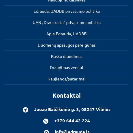
Edrauda, UADBB privatumo politika
UAB „Drauskaita“ privatumo politika
Apie Edrauda, UADBB
Duomenų apsaugos pareigūnas
Kasko draudimas
Draudimas verslui
Naujienos/patarimai
Kontaktai
Juozo Balčikonio g. 3, 08247 Vilnius
+370 644 42 224
info@edrauda.lt