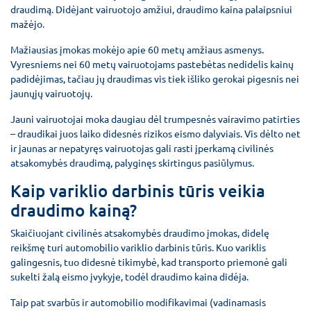
draudimą. Didėjant vairuotojo amžiui, draudimo kaina palaipsniui
mažėjo.
Mažiausias įmokas mokėjo apie 60 metų amžiaus asmenys.
Vyresniems nei 60 metų vairuotojams pastebėtas nedidelis kainų
padidėjimas, tačiau jų draudimas vis tiek išliko gerokai pigesnis nei
jaunųjų vairuotojų.
Jauni vairuotojai moka daugiau dėl trumpesnės vairavimo patirties
– draudikai juos laiko didesnės rizikos eismo dalyviais. Vis dėlto net
ir jaunas ar nepatyręs vairuotojas gali rasti įperkamą civilinės
atsakomybės draudimą, palyginęs skirtingus pasiūlymus.
Kaip variklio darbinis tūris veikia
draudimo kainą?
Skaičiuojant civilinės atsakomybės draudimo įmokas, didelę
reikšmę turi automobilio variklio darbinis tūris. Kuo variklis
galingesnis, tuo didesnė tikimybė, kad transporto priemonė gali
sukelti žalą eismo įvykyje, todėl draudimo kaina didėja.
Taip pat svarbūs ir automobilio modifikavimai (vadinamasis