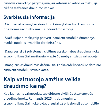
turintys vairuotojo pažymėjimą jau kelerius ar keliolika metų, gali
tikėtis mažesnės draudimo įmokos.
Svarbiausia informacija
· Civilinės atsakomybės draudimo kainai įtakos turi transporto
priemonės savininko amžius ir draudimo istorija.
· Skaičiuojant įmoką taip pat vertinami automobilio duomenys:
markė, modelis ir variklio darbinis tūris.
· Daugiausiai už privalomąjį civilinės atsakomybės draudimą moka
aštuoniolikmečiai, mažiausiai – apie 60 metų amžiaus vairuotojai.
· Brangiausias draudimas dažniausiai tenka didelio variklio darbinio
tūrio automobilių savininkams.
Kaip vairuotojo amžius veikia
draudimo kainą?
Kuo jaunesnis vairuotojas, tuo didesnė civilinės atsakomybės
draudimo įmoka. Remiantis 2025 m. duomenimis,
aštuoniolikmečiai mokėjo daugiausiai už privalomąjį automobilio