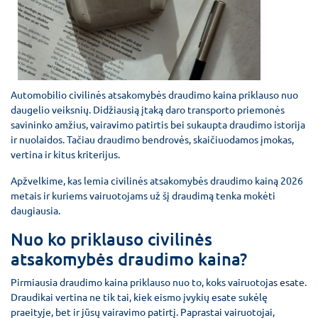
Automobilio civilinės atsakomybės draudimo kaina priklauso nuo
daugelio veiksnių. Didžiausią įtaką daro transporto priemonės
savininko amžius, vairavimo patirtis bei sukaupta draudimo istorija
ir nuolaidos. Tačiau draudimo bendrovės, skaičiuodamos įmokas,
vertina ir kitus kriterijus.
Apžvelkime, kas lemia civilinės atsakomybės draudimo kainą 2026
metais ir kuriems vairuotojams už šį draudimą tenka mokėti
daugiausia.
Nuo ko priklauso civilinės
atsakomybės draudimo kaina?
Pirmiausia draudimo kaina priklauso nuo to, koks vairuotojas esate.
Draudikai vertina ne tik tai, kiek eismo įvykių esate sukėlę
praeityje, bet ir jūsų vairavimo patirtį. Paprastai vairuotojai,