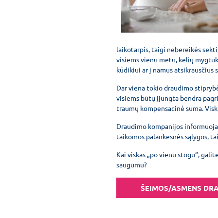
laikotarpis, taigi nebereikės sekti
visiems vienu metu, kelių mygtukų
kūdikiui ar į namus atsikrausčius 
Dar viena tokio draudimo stiprybė 
visiems būtų įjungta bendra pagri
traumų kompensacinė suma. Viskas 
Draudimo kompanijos informuoja, 
taikomos palankesnės sąlygos, tai
Kai viskas „po vienu stogu“, galit
saugumu?
ŠEIMOS/ASMENS DR