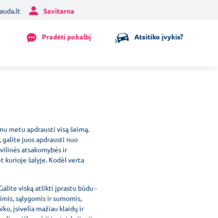
auda.lt
Savitarna
Pradėti pokalbį
Atsitiko įvykis?
enu metu apdrausti visą šeimą.
 galite juos apdrausti nuo
ivilinės atsakomybės ir
t kurioje šalyje. Kodėl verta
lite viską atlikti įprastu būdu -
nimis, sąlygomis ir sumomis,
o, įsivelia mažiau klaidų ir