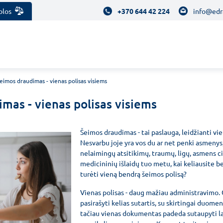
olos
+370 644 42 224
info@edr
eimos draudimas - vienas polisas visiems
mas - vienas polisas visiems
Šeimos draudimas - tai paslauga, leidžianti vi
Nesvarbu joje yra vos du ar net penki asmenys,
nelaimingų atsitikimų, traumų, ligų, asmens c
medicininių išlaidų tuo metu, kai keliausite be
turėti vieną bendrą šeimos polisą?
Vienas polisas - daug mažiau administravimo. Ga
pasirašyti kelias sutartis, su skirtingai duome
tačiau vienas dokumentas padeda sutaupyti laik