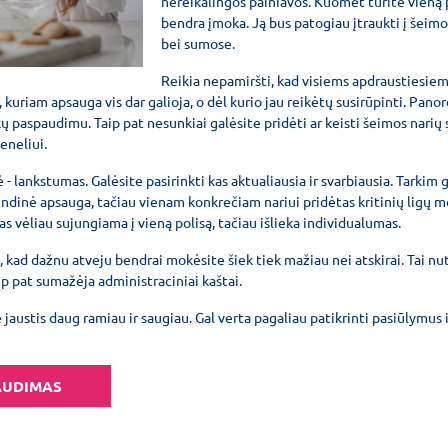
nereikalingos painiavos. Kuomet turite vieną pol
bendra įmoka. Ją bus patogiau įtraukti į šeim
bei sumose.
Reikia nepamiršti, kad visiems apdraustiesiem
, kuriam apsauga vis dar galioja, o dėl kurio jau reikėtų susirūpinti. Panor
 paspaudimu. Taip pat nesunkiai galėsite pridėti ar keisti šeimos narių 
seneliui.
- lankstumas. Galėsite pasirinkti kas aktualiausia ir svarbiausia. Tarkim 
ndinė apsauga, tačiau vienam konkrečiam nariui pridėtas kritinių ligų mo
vėliau sujungiama į vieną polisą, tačiau išlieka individualumas.
kad dažnu atveju bendrai mokėsite šiek tiek mažiau nei atskirai. Tai nu
p pat sumažėja administraciniai kaštai.
e jaustis daug ramiau ir saugiau. Gal verta pagaliau patikrinti pasiūlymus 
AUDIMAS