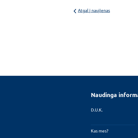
Atgal į naujienas
Naudinga inform
D.U.K.
Kas mes?