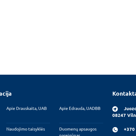
acija
Kontakt
Apie Drauskaita, UAB
Apie Edrauda, UADBB
Juozo
08247 Viln
Naudojimo taisyklės
Duomenų apsaugos
+370 
pareigūnas