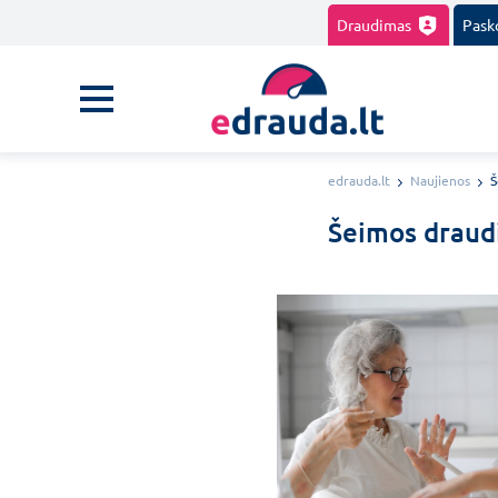
Draudimas
Pask
edrauda.lt
Naujienos
Š
Šeimos draudi