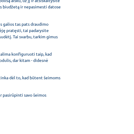
isą aišku, už jį ir atsiskaitysite
os biudžetą ir nepasimesti datose
s galios tas pats draudimo
ėję pratęsti, tai padarysite
sudėtį. Tai svarbu, tarkim gimus
galima konfiguruoti taip, kad
dulis, dar kitam - didesnė
tinka dėl to, kad būtent šeimoms
ir pasirūpinti savo šeimos