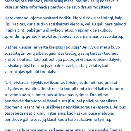
pastebėjote žmones, kurie viską matė, pasiimkite jų kontaktus.
Visa surinktą informaciją perduokite savo draudimo įstaigai.
Nerekomenduojame susitarti žodžiu. Ne visi tokie sąžiningi, kaip
jūs. Net tas, kuris sutiko atsiskaityti vietoje, vėliau gali persigalvoti
ir apkaltinti pabėgimu iš įvykio vietos. Nepriimkite skubotų
sprendimų, geriau kreipkitės į specialistus, jie išmano savo darbą.
Dažnas klausia - ar verta kreiptis į policiją? Jei įvykio metu buvo
sužalotų žmonių arba sugadintas trečiųjų šalių turtas - tuomet
kreiptis būtina. Taip pat policija padės jei vienas iš eismo dalyvių
atsisako pildyti eismo įvykio deklaraciją arba įtariate, kad
vairuotojas gali būti neblaivus.
Na ir viskas. Jei įvykis užfiksuotas teisingai, draudimas įprastai
atlygins nuostolius. Jei situacija komplikuota ir dėl kaltės bendro
sutarimo nėra, tuomet bus atliekamas tyrimas. Draudimo
bendrovės darbuotojai išanalizuos jūsų bei policijos pateiktus
duomenis, esant reikalui iškvies nepriklausomus ekspertus. Jei bus
pastebėta neatitikimų ir įtariama, kad kažkuri pusė meluoja,
bendrovė gali situaciją klasifikuoti kaip sukčiavimo tyrimą.
Kaip visada primename, kad avarinėse situacijose nepakeičiamas