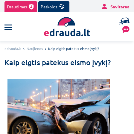
Draudimas
Paskolos
Savitarna
edrauda.lt
Naujienos
Kaip elgtis patekus eismo įvykį?
Kaip elgtis patekus eismo įvykį?