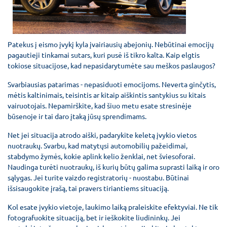
Patekus į eismo įvykį kyla įvairiausių abejonių. Nebūtinai emocijų
pagautieji tinkamai sutars, kuri pusė iš tikro kalta. Kaip elgtis
tokiose situacijose, kad nepasidarytumėte sau meškos paslaugos?
Svarbiausias patarimas - nepasiduoti emocijoms. Neverta ginčytis,
mėtis kaltinimais, teisintis ar kitaip aiškintis santykius su kitais
vairuotojais. Nepamirškite, kad šiuo metu esate stresinėje
būsenoje ir tai daro įtaką jūsų sprendimams.
Net jei situacija atrodo aiški, padarykite keletą įvykio vietos
nuotraukų. Svarbu, kad matytųsi automobilių pažeidimai,
stabdymo žymės, kokie aplink kelio ženklai, net šviesoforai.
Naudinga turėti nuotraukų, iš kurių būtų galima suprasti laiką ir oro
sąlygas. Jei turite vaizdo registratorių - nuostabu. Būtinai
išsisaugokite įrašą, tai pravers tiriantiems situaciją.
Kol esate įvykio vietoje, laukimo laiką praleiskite efektyviai. Ne tik
fotografuokite situaciją, bet ir ieškokite liudininkų. Jei