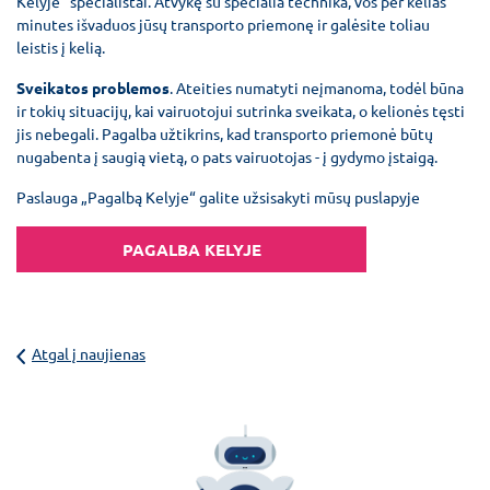
Kelyje“ specialistai. Atvykę su specialia technika, vos per kelias
minutes išvaduos jūsų transporto priemonę ir galėsite toliau
leistis į kelią.
Sveikatos problemos
. Ateities numatyti neįmanoma, todėl būna
ir tokių situacijų, kai vairuotojui sutrinka sveikata, o kelionės tęsti
jis nebegali. Pagalba užtikrins, kad transporto priemonė būtų
nugabenta į saugią vietą, o pats vairuotojas - į gydymo įstaigą.
Paslauga „Pagalbą Kelyje“ galite užsisakyti mūsų puslapyje
PAGALBA KELYJE
Atgal į naujienas