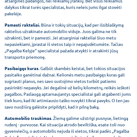
atsarginės padangos, nei reikiamų įrankių. Bet visus reikiamus
dalykus tikrai turės specialistas, kuris neleis jums ilgai stovėti
pakelėje.
Pamesti rakteliai.
Būna ir tokių situacijų, kad per išsiblaškymą
raktelius užrakinate automobilio viduje. Juos galima ne tik
užrakinti, bet ir pamesti. Jei atsarginiai rakteliai šiuo metu
nepasiekiami, įprastai iš vietos taip ir nepajudėtumėte. Tačiau
„Pagalba Kelyje“ specialistai pažada atvykti ir atrakinti jūsų
transporto priemonę.
Pasibaigęs kuras
. Galbūt skambės keistai, bet tokios situacijos
pasitaiko ganėtinai dažnai. Kelionės metu pasibaigęs kuras gali
sugriauti planus, nes savo sustojimo vietos turbūt patiems
pasirinkti nepavyks. Jei degalinė už kelių kilometrų, reikės ieškoti
pagalbos. Paslaugą aptarnaujantys specialistai gali atgabenti jums
tiek kuro, kad iki artimiausio taško nuvykti tikrai pavyks. O ten jau
savo nuožiūrą galėsite pripildyti, kad ir pilną baką.
Automobilio traukimas
. Žiemą galime užstrigi pusnyse, lietingą
rudenį - purvuose. Kai situacija atrodo beviltiška, esate toli nuo
gyvenviečių, o automobilis nejuda iš vietos, tikrai padės „Pagalba