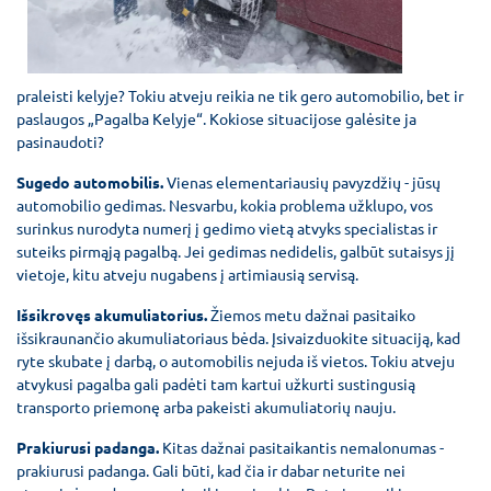
praleisti kelyje? Tokiu atveju reikia ne tik gero automobilio, bet ir
paslaugos „Pagalba Kelyje“. Kokiose situacijose galėsite ja
pasinaudoti?
Sugedo automobilis.
Vienas elementariausių pavyzdžių - jūsų
automobilio gedimas. Nesvarbu, kokia problema užklupo, vos
surinkus nurodyta numerį į gedimo vietą atvyks specialistas ir
suteiks pirmąją pagalbą. Jei gedimas nedidelis, galbūt sutaisys jį
vietoje, kitu atveju nugabens į artimiausią servisą.
Išsikrovęs akumuliatorius.
Žiemos metu dažnai pasitaiko
išsikraunančio akumuliatoriaus bėda. Įsivaizduokite situaciją, kad
ryte skubate į darbą, o automobilis nejuda iš vietos. Tokiu atveju
atvykusi pagalba gali padėti tam kartui užkurti sustingusią
transporto priemonę arba pakeisti akumuliatorių nauju.
Prakiurusi padanga.
Kitas dažnai pasitaikantis nemalonumas -
prakiurusi padanga. Gali būti, kad čia ir dabar neturite nei