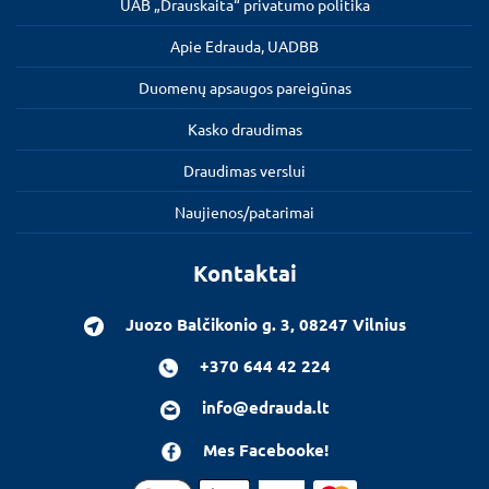
UAB „Drauskaita“ privatumo politika
Apie Edrauda, UADBB
Duomenų apsaugos pareigūnas
Kasko draudimas
Draudimas verslui
Naujienos/patarimai
Kontaktai
Juozo Balčikonio g. 3, 08247 Vilnius
+370 644 42 224
info@edrauda.lt
Mes Facebooke!