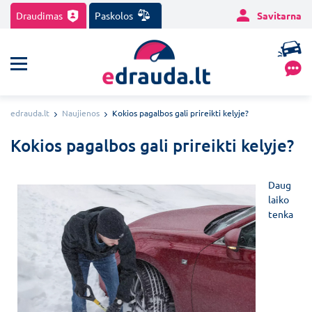
Draudimas
Paskolos
Savitarna
edrauda.lt
Naujienos
Kokios pagalbos gali prireikti kelyje?
Kokios pagalbos gali prireikti kelyje?
Daug
laiko
tenka