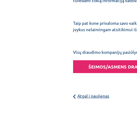
turėdami tokią informaciją vadovai
Taip pat kone privaloma savo vaik
įvykus nelaimingam atsitikimui iš
Visų draudimo kompanijų pasiūlymu
ŠEIMOS/ASMENS DR
Atgal į naujienas