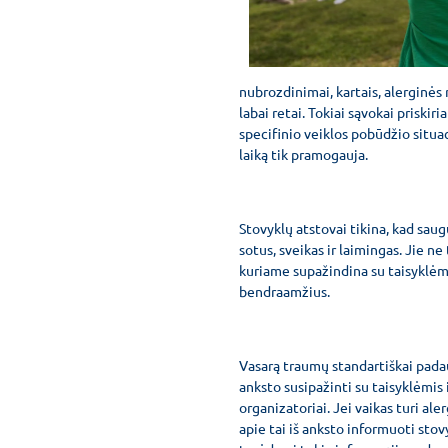
nubrozdinimai, kartais, alerginės
labai retai. Tokiai sąvokai priskir
specifinio veiklos pobūdžio situaci
laiką tik pramogauja.
Stovyklų atstovai tikina, kad sau
sotus, sveikas ir laimingas. Jie ne
kuriame supažindina su taisyklėmi
bendraamžius.
Vasarą traumų standartiškai pad
anksto susipažinti su taisyklėmis 
organizatoriai. Jei vaikas turi al
apie tai iš anksto informuoti stov