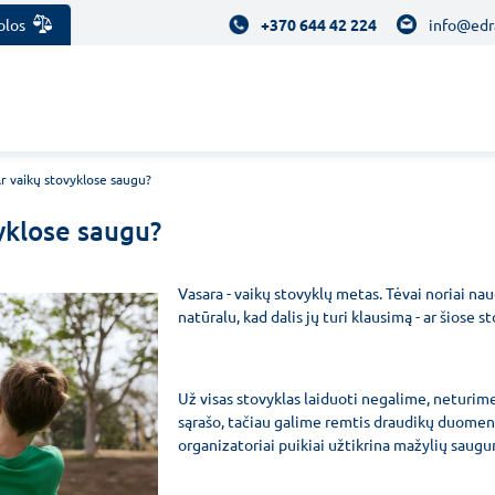
olos
+370 644 42 224
info@edr
r vaikų stovyklose saugu?
yklose saugu?
Vasara - vaikų stovyklų metas. Tėvai noriai nau
natūralu, kad dalis jų turi klausimą - ar šiose 
Už visas stovyklas laiduoti negalime, neturim
sąrašo, tačiau galime remtis draudikų duomeni
organizatoriai puikiai užtikrina mažylių saugum