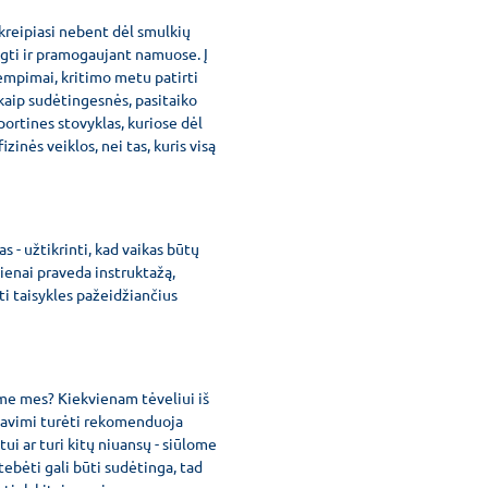
 kreipiasi nebent dėl smulkių
ngti ir pramogaujant namuose. Į
empimai, kritimo metu patirti
 kaip sudėtingesnės, pasitaiko
sportines stovyklas, kuriose dėl
zinės veiklos, nei tas, kuris visą
 - užtikrinti, kad vaikas būtų
dienai praveda instruktažą,
ti taisykles pažeidžiančius
e mes? Kiekvienam tėveliui iš
su savimi turėti rekomenduoja
tui ar turi kitų niuansų - siūlome
tebėti gali būti sudėtinga, tad