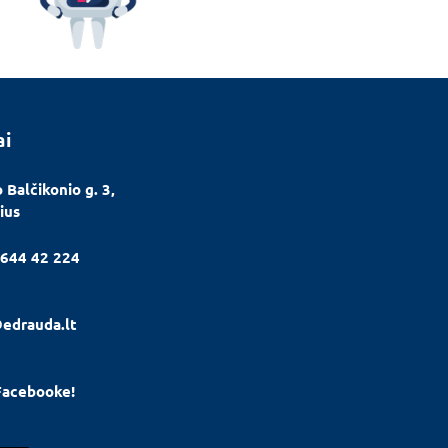
ai
 Balčikonio g. 3,
ius
644 42 224
edrauda.lt
Facebooke!