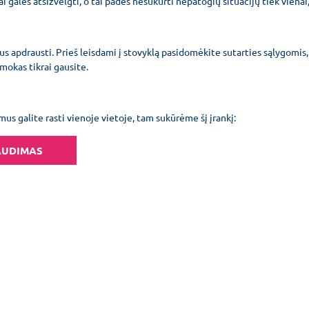
 galės atsižvelgti, o tai padės nesukurti nepatogių situacijų tiek vienai,
us apdrausti. Prieš leisdami į stovyklą pasidomėkite sutarties sąlygomis,
mokas tikrai gausite.
s galite rasti vienoje vietoje, tam sukūrėme šį įrankį:
AUDIMAS