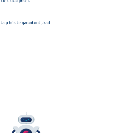
 tiek kitai pusei.
 taip būsite garantuoti, kad