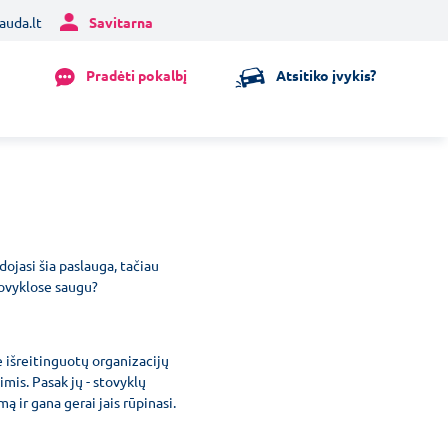
auda.lt
Savitarna
Pradėti pokalbį
Atsitiko įvykis?
dojasi šia paslauga, tačiau
stovyklose saugu?
e išreitinguotų organizacijų
mis. Pasak jų - stovyklų
ą ir gana gerai jais rūpinasi.