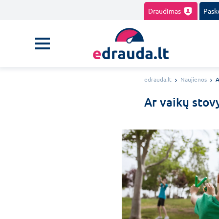
Draudimas
Pask
edrauda.lt
Naujienos
A
Ar vaikų stov