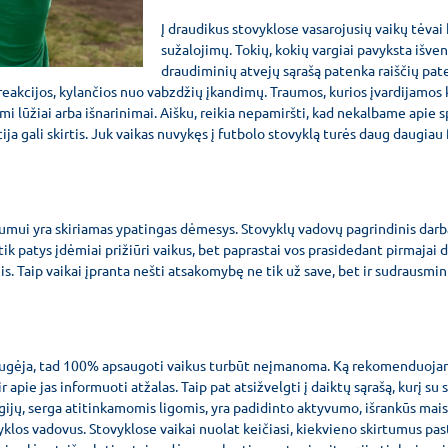
Į draudikus stovyklose vasarojusių vaikų tėvai
sužalojimų. Tokių, kokių vargiai pavyksta išve
draudiminių atvejų sąrašą patenka raiščių pat
 reakcijos, kylančios nuo vabzdžių įkandimų. Traumos, kurios įvardijamos
iami lūžiai arba išnarinimai. Aišku, reikia nepamiršti, kad nekalbame apie 
ja gali skirtis. Juk vaikas nuvykęs į futbolo stovyklą turės daug daugiau fi
gumui yra skiriamas ypatingas dėmesys. Stovyklų vadovų pagrindinis darbas
 tik patys įdėmiai prižiūri vaikus, bet paprastai vos prasidedant pirmajai 
s. Taip vaikai įpranta nešti atsakomybę ne tik už save, bet ir sudrausmin
augėja, tad 100% apsaugoti vaikus turbūt neįmanoma. Ką rekomenduojam
ir apie jas informuoti atžalas. Taip pat atsižvelgti į daiktų sąrašą, kurį 
ergijų, serga atitinkamomis ligomis, yra padidinto aktyvumo, išrankūs mais
yklos vadovus. Stovyklose vaikai nuolat keičiasi, kiekvieno skirtumus pas