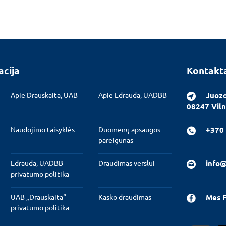
acija
Kontakt
Apie Drauskaita, UAB
Apie Edrauda, UADBB
Juozo
08247 Viln
Naudojimo taisyklės
Duomenų apsaugos
+370 
pareigūnas
Edrauda, UADBB
Draudimas verslui
info@
privatumo politika
UAB „Drauskaita“
Kasko draudimas
Mes 
privatumo politika