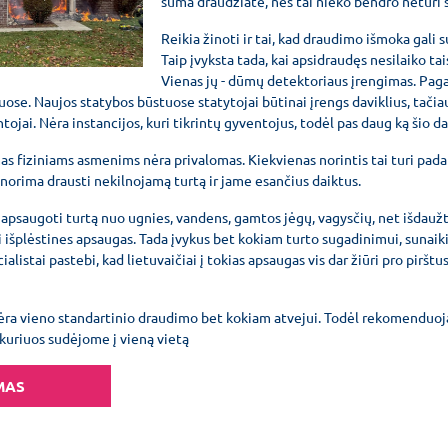
suma draudžiate, nes tai nieko bendro neturi s
Reikia žinoti ir tai, kad draudimo išmoka gali 
Taip įvyksta tada, kai apsidraudęs nesilaiko t
Vienas jų - dūmų detektoriaus įrengimas. Paga
. Naujos statybos būstuose statytojai būtinai įrengs daviklius, tačiau j
tojai. Nėra instancijos, kuri tikrintų gyventojus, todėl pas daug ką šio da
as fiziniams asmenims nėra privalomas. Kiekvienas norintis tai turi pad
ų norima drausti nekilnojamą turtą ir jame esančius daiktus.
psaugoti turtą nuo ugnies, vandens, gamtos jėgų, vagysčių, net išdaužtų 
ti išplėstines apsaugas. Tada įvykus bet kokiam turto sugadinimui, sunai
ialistai pastebi, kad lietuvaičiai į tokias apsaugas vis dar žiūri pro pirštu
Nėra vieno standartinio draudimo bet kokiam atvejui. Todėl rekomenduoj
uriuos sudėjome į vieną vietą
MAS