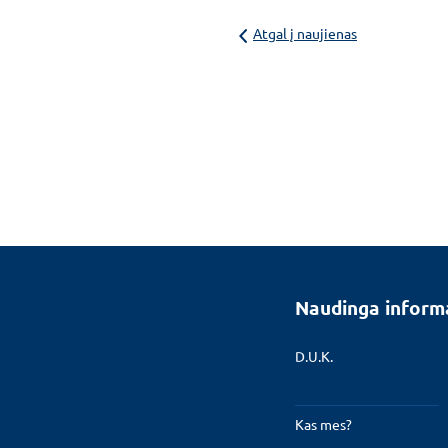
Atgal į naujienas
Naudinga inform
D.U.K.
Kas mes?