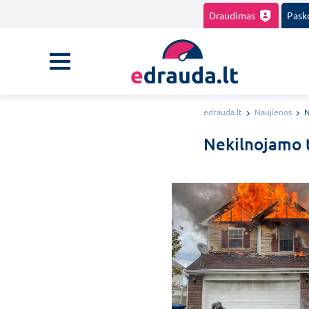
Draudimas
Pask
edrauda.lt
Naujienos
N
Nekilnojamo t