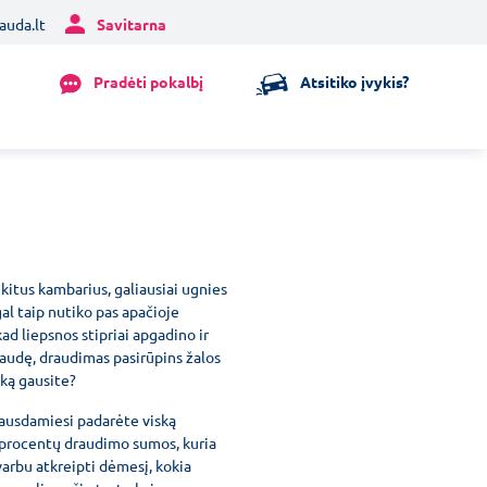
auda.lt
Savitarna
Pradėti pokalbį
Atsitiko įvykis?
kitus kambarius, galiausiai ugnies
al taip nutiko pas apačioje
ad liepsnos stipriai apgadino ir
raudę, draudimas pasirūpins žalos
oką gausite?
rausdamiesi padarėte viską
ą procentų draudimo sumos, kuria
varbu atkreipti dėmesį, kokia