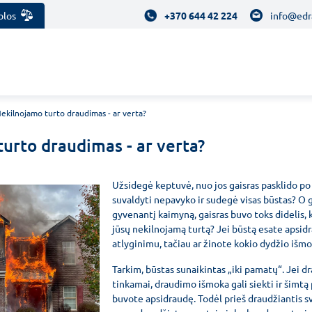
olos
+370 644 42 224
info@edr
ekilnojamo turto draudimas - ar verta?
urto draudimas - ar verta?
Užsidegė keptuvė, nuo jos gaisras pasklido po 
suvaldyti nepavyko ir sudegė visas būstas? O g
gyvenantį kaimyną, gaisras buvo toks didelis, k
jūsų nekilnojamą turtą? Jei būstą esate apsid
atlyginimu, tačiau ar žinote kokio dydžio išm
Tarkim, būstas sunaikintas „iki pamatų“. Jei d
tinkamai, draudimo išmoka gali siekti ir šimt
buvote apsidraudę. Todėl prieš draudžiantis s