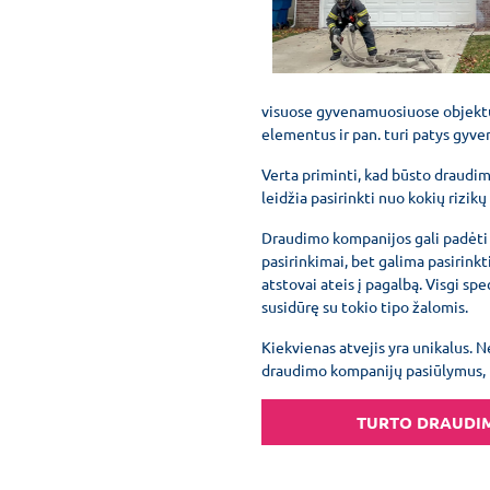
visuose gyvenamuosiuose objektuose
elementus ir pan. turi patys gyven
Verta priminti, kad būsto draudim
leidžia pasirinkti nuo kokių rizik
Draudimo kompanijos gali padėti a
pasirinkimai, bet galima pasirink
atstovai ateis į pagalbą. Visgi spec
susidūrę su tokio tipo žalomis.
Kiekvienas atvejis yra unikalus. 
draudimo kompanijų pasiūlymus, k
TURTO DRAUDI