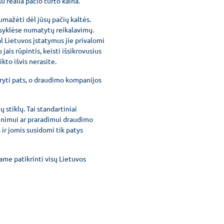
u realia pačio turto kaina.
sumažėti dėl jūsų pačių kaltės.
aisyklėse numatytų reikalavimų.
l Lietuvos įstatymus jie privalomi
ais rūpintis, keisti išsikrovusius
ikto išvis nerasite.
aryti pats, o draudimo kompanijos
stiklų. Tai standartiniai
kinimui ar praradimui draudimo
s ir jomis susidomi tik patys
ame patikrinti visų Lietuvos