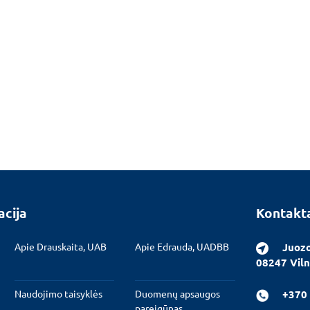
acija
Kontakt
Apie Drauskaita, UAB
Apie Edrauda, UADBB
Juozo
08247 Viln
Naudojimo taisyklės
Duomenų apsaugos
+370 
pareigūnas