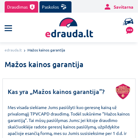
Draudimas
Paskolos
Savitarna
edrauda.lt
Mažos kainos garantija
Mažos kainos garantija
Kas yra „Mažos kainos garantija“?
Mes visada siekiame Jums pasiūlyti kuo geresnę kainą už
privalomąjį TPVCAPD draudimą. Todėl sukūrėme “Mažos kainos
garantiją”. Tai mūsų pasiūlymas Jums: jei kitoje draudimo
skaičiuoklėje radote geresnį kainos pasiūlymą, užpildykite
apačioje esančią formą, mes su Jumis susisieksime per 1 d.d. ir