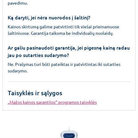
pavedimu.
Ką daryti, jei nėra nuorodos į šaltinį?
Kainos skirtumą galime patvirtinti tik viešai prieinamuose
šaltiniuose. Garantija taikoma be individualių nuolaidų.
Ar galiu pasinaudoti garantija, jei pigesnę kainą radau
jau po sutarties sudarymo?
Ne. Prašymas turi būti pateiktas ir patvirtintas iki sutarties
sudarymo.
Taisyklės ir sąlygos
„Mažos kainos garantijos“ programos taisyklės