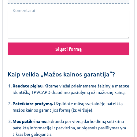
Komentarai
Siųsti formą
Kaip veikia „Mažos kainos garantija“?
Randate pigiau.
Kitame viešai prieinamame šaltinyje matote
identišką TPVCAPD draudimo pasiūlymą už mažesnę kainą.
Pateikiate prašymą.
Užpildote mūsų svetainėje pateiktą
mažos kainos garantijos formą (žr. viršuje).
Mes patikriname.
Edrauda per vieną darbo dieną sutikrina
pateiktą informaciją ir patvirtina, ar pigesnis pasiūlymas yra
tikras bei galiojantis.