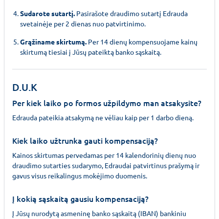
Sudarote sutartį.
Pasirašote draudimo sutartį Edrauda
svetainėje per 2 dienas nuo patvirtinimo.
Grąžiname skirtumą.
Per 14 dienų kompensuojame kainų
skirtumą tiesiai į Jūsų pateiktą banko sąskaitą.
D.U.K
Per kiek laiko po formos užpildymo man atsakysite?
Edrauda pateikia atsakymą ne vėliau kaip per 1 darbo dieną.
Kiek laiko užtrunka gauti kompensaciją?
Kainos skirtumas pervedamas per 14 kalendorinių dienų nuo
draudimo sutarties sudarymo, Edraudai patvirtinus prašymą ir
gavus visus reikalingus mokėjimo duomenis.
Į kokią sąskaitą gausiu kompensaciją?
Į Jūsų nurodytą asmeninę banko sąskaitą (IBAN) bankiniu