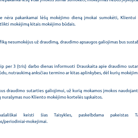
je nėra pakankamai lėšų mokėjimo dieną įmokai sumokėti, Klientui
likti mokėjimą kitais mokėjimo būdais.
rafiką nesumokėjus už draudimą, draudimo apsaugos galiojimas bus susta
kaip per 3 (tris) darbo dienas informuoti Drauskaita apie draudimo suta
du, nutraukimą anksčiau termino ar kitas aplinkybes, dėl kurių mokėjim
ūkus draudimo sutarties galiojimui, už kurią mokamos įmokos naudojant
 nurašymas nuo Kliento mokėjimo kortelės sąskaitos.
ašališkai keisti šias Taisykles, paskelbdama pakeistas Ta
s/periodiniai-mokejimai.