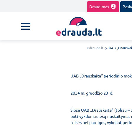
Draudimas
Pask
edrauda.lt
UAB „Drauskai
UAB „Drauskaita“ periodinio mok
2024 m. gruodžio 23 d.
Šiose UAB „Drauskaita“ (toliau – 
būti vykdomas lėšų nuskaitymas n
teisės bei pareigos, vykdant per