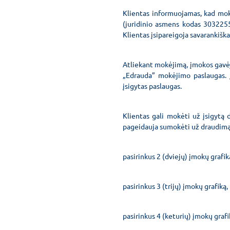
Klientas informuojamas, kad mok
(juridinio asmens kodas 3032255
Klientas įsipareigoja savarankišk
Atliekant mokėjimą, įmokos gavėj
„Edrauda” mokėjimo paslaugas. Į
įsigytas paslaugas.
Klientas gali mokėti už įsigytą
pageidauja sumokėti už draudimą, 
pasirinkus 2 (dviejų) įmokų grafi
pasirinkus 3 (trijų) įmokų grafik
pasirinkus 4 (keturių) įmokų graf