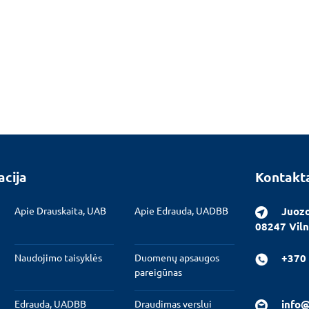
acija
Kontakt
Apie Drauskaita, UAB
Apie Edrauda, UADBB
Juozo
08247 Viln
Naudojimo taisyklės
Duomenų apsaugos
+370 
pareigūnas
Edrauda, UADBB
Draudimas verslui
info@