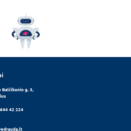
ai
 Balčikonio g. 3,
ius
644 42 224
edrauda.lt