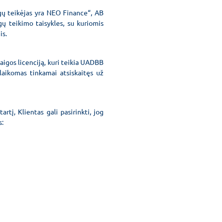
gų teikėjas yra NEO Finance“, AB
ų teikimo taisykles, su kuriomis
is.
igos licenciją, kuri teikia UADBB
laikomas tinkamai atsiskaitęs už
į, Klientas gali pasirinkti, jog
s: