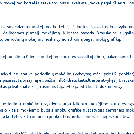
 jo mokėjimo kortelės sąskaitos bus nuskaityta įmoka pagal Klientui 
.
ieka suvesdamas mokėjimo kortelės, iš kurios sąskaitos bus vykdo
 Atlikdamas pirmąjį mokėjimą, Klientas paveda Drauskaita ir įgalio
kitų periodinių mokėjimų nuskaitymo atlikimą pagal įmokų grafiką.
mokėjimo dieną Kliento mokėjimo kortelės sąskaitoje būtų pakankamas lė
isakyti ir nutraukti periodinių mokėjimų vykdymą, raštu prieš 5 (penkias
 pasirašytą prašymą el. paštu info@drauskaita.lt arba atvykęs į Drauska
entas privalo pateikti jo asmens tapatybę patvirtinantį dokumentą.
us periodinių mokėjimų vykdymą arba Kliento mokėjimo kortelės są
ivalo kitais mokėjimo būdais įmokų grafike nustatytais terminais mokė
o kortelės, kito mėnesio įmokos bus nuskaitomos iš naujos kortelės.
 nepakanka lėšų visai įmokos sumai sumokėti, mokėjimas nebus įvykdyta