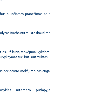
 bus siunčiamas pranešimas apie
bdytas ir/arba nutraukta draudimo
rties, už kurią mokėjimai vykdomi
ų vykdymas turi būti nutrauktas.
is periodinio mokėjimo paslauga,
isykles interneto puslapyje