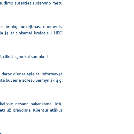
draudimo sutarties sudarymo metu
mas įmokų mokėjimas, duomenis,
ja ją atitinkamai kreiptis į NEO
šų likutis įmokai sumokėti.
) darbo dienas apie tai informavęs
ita buveinę adresu Šeimyniškių g.
skaitoje nesant pakankamai lėšų
ti už draudimą. Klientui atlikus
s.