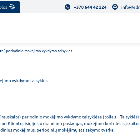
olos
+370 644 42 224
info@edr
ta“ periodinio mokėjimo vykdymo taisyklės
ėjimo vykdymo taisyklės
Drauskaita) periodinio mokėjimo vykdymo taisyklėse (toliau – Taisyklės)
uo Kliento, įsigijusio draudimo paslaugas, mokėjimo kortelės sąskaitos,
iodinius mokėjimus, periodinių mokėjimų atsisakymo tvarka.