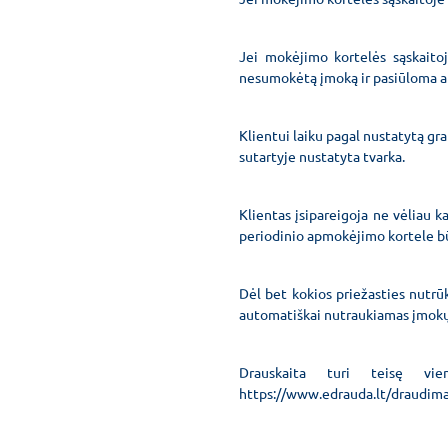
Jei mokėjimo kortelės sąskaito
nesumokėtą įmoką ir pasiūloma at
Klientui laiku pagal nustatytą g
sutartyje nustatyta tvarka.
Klientas įsipareigoja ne vėliau 
periodinio apmokėjimo kortele bū
Dėl bet kokios priežasties nutr
automatiškai nutraukiamas įmokų
Drauskaita turi teisę vien
https://www.edrauda.lt/draudima