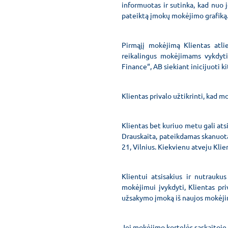
informuotas ir sutinka, kad nuo
pateiktą įmokų mokėjimo grafiką
Pirmąjį mokėjimą Klientas atl
reikalingus mokėjimams vykdyti.
Finance“, AB siekiant inicijuoti 
Klientas privalo užtikrinti, kad 
Klientas bet kuriuo metu gali ats
Drauskaita, pateikdamas skanuotą
21, Vilnius. Kiekvienu atveju Kli
Klientui atsisakius ir nutrauk
mokėjimui įvykdyti, Klientas pr
užsakymo įmoką iš naujos mokėjim
Jei mokėjimo kortelės sąskaitoje