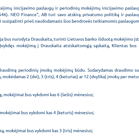
ėjimų inicijavimo paslaugų ir periodinių mokėjimų inicijavimo paslau
46). NEO Finance“, AB turi savo atskirą privatumo politiką ir paslaug
ai susipažinti prieš naudodamasis šios bendrovės teikiamomis paslaugom
a bus nurodyta Drauskaita, turinti Lietuvos banko išduotą mokėjimo įsta
vykdęs mokėjimą į Drauskaita atsiskaitomąją sąskaitą, Klientas bus 
 draudimą periodinių įmokų mokėjimų būdu. Sudarydamas draudimo sutart
mokėdamas 2 (dvi), 3 (tris), 4 (keturias) ar 12 (dvylika) įmokų per metu
ką, mokėjimai bus vykdomi kas 6 (šešis) mėnesius;
ą, mokėjimai bus vykdomi kas 4 (keturis) mėnesius;
iką, mokėjimai bus vykdomi kas 3 (tris) mėnesius;