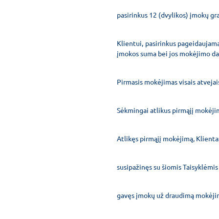
pasirinkus 12 (dvylikos) įmokų gr
Klientui, pasirinkus pageidauja
įmokos suma bei jos mokėjimo dat
Pirmasis mokėjimas visais atveja
Sėkmingai atlikus pirmąjį mokėjim
Atlikęs pirmąjį mokėjimą, Klientas 
susipažinęs su šiomis Taisyklėmis
gavęs įmokų už draudimą mokėjimo 