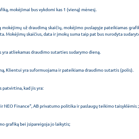
afiką, mokėjimai bus vykdomi kas 1 (vieną) mėnesį.
mą mokėjimų už draudimą skaičių, mokėjimo puslapyje pateikiamas grafi
a. Mokėjimų skaičius, data ir įmokų suma taip pat bus nurodyta sudaryto
is yra atliekamas draudimo sutarties sudarymo dieną.
ą, Klientui yra suformuojama ir pateikiama draudimo sutartis (polis).
patvirtina, kad jis yra:
 ir NEO Finance“, AB privatumo politika ir paslaugų teikimo taisyklėmis ;
grafiką bei įsipareigoja jo laikytis;