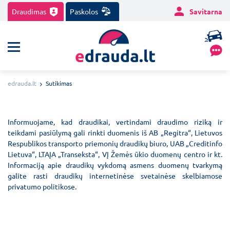
Draudimas
Paskolos
Savitarna
edrauda.lt
Sutikimas
Informuojame, kad draudikai, vertindami draudimo riziką ir
teikdami pasiūlymą gali rinkti duomenis iš AB „Regitra“, Lietuvos
Respublikos transporto priemonių draudikų biuro, UAB „Creditinfo
Lietuva“, LTAĮA „Transeksta“, VĮ Žemės ūkio duomenų centro ir kt.
Informaciją apie draudikų vykdomą asmens duomenų tvarkymą
galite rasti draudikų internetinėse svetainėse skelbiamose
privatumo politikose.